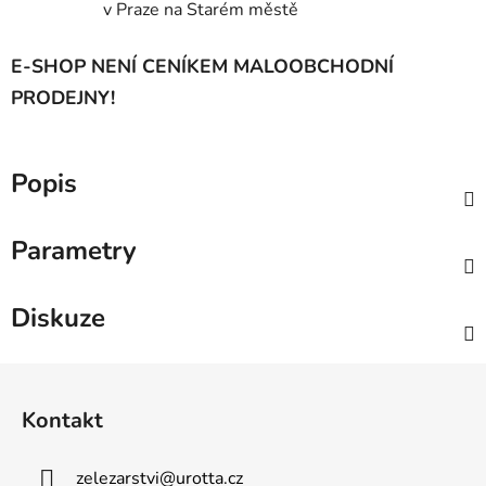
v Praze na Starém městě
E-SHOP NENÍ CENÍKEM MALOOBCHODNÍ
PRODEJNY!
Popis
Parametry
Diskuze
Z
á
Kontakt
p
a
zelezarstvi
@
urotta.cz