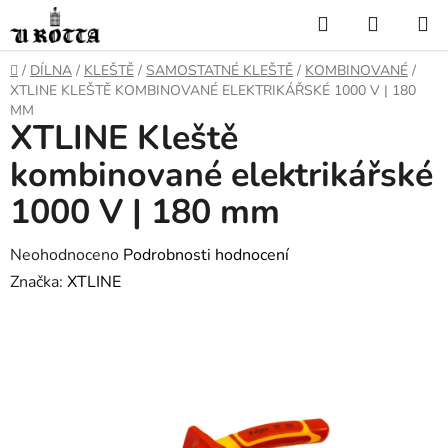
Přejít
Hledat
NÁKUP
na
KOŠÍK
obsah
DOMŮ
/
DÍLNA
/
KLEŠTĚ
/
SAMOSTATNÉ KLEŠTĚ
/
KOMBINOVANÉ
/
XTLINE KLEŠTĚ KOMBINOVANÉ ELEKTRIKÁŘSKÉ 1000 V | 180
MM
XTLINE Kleště
kombinované elektrikářské
1000 V | 180 mm
Průměrné
Neohodnoceno
Podrobnosti hodnocení
hodnocení
Značka:
XTLINE
produktu
je
0,0
z
5
hvězdiček.