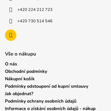
t
í
+420 224 212 723
+420 730 514 546
Vše o nákupu
O nás
Obchodní podmínky
Nákupní košík
Podmínky odstoupení od kupní smlouvy
Jak objednat?
Podmínky ochrany osobních údajů
Informace o získání osobních údajů - nákup