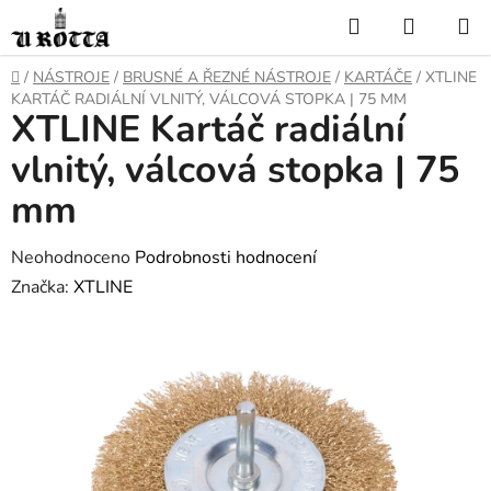
Přejít
Hledat
NÁKUP
na
KOŠÍK
obsah
DOMŮ
/
NÁSTROJE
/
BRUSNÉ A ŘEZNÉ NÁSTROJE
/
KARTÁČE
/
XTLINE
KARTÁČ RADIÁLNÍ VLNITÝ, VÁLCOVÁ STOPKA | 75 MM
XTLINE Kartáč radiální
vlnitý, válcová stopka | 75
mm
Průměrné
Neohodnoceno
Podrobnosti hodnocení
hodnocení
Značka:
XTLINE
produktu
je
0,0
z
5
hvězdiček.