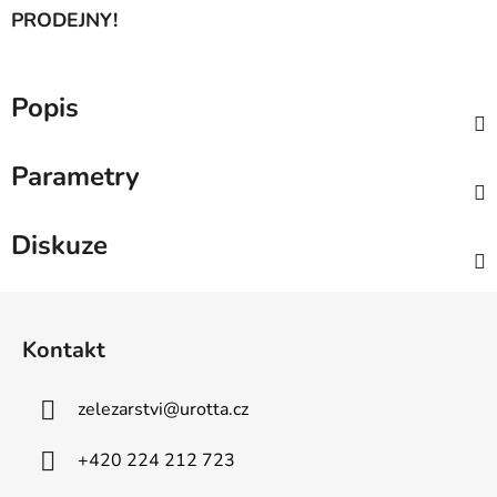
PRODEJNY!
Popis
Parametry
Diskuze
Z
á
Kontakt
p
a
zelezarstvi
@
urotta.cz
t
í
+420 224 212 723