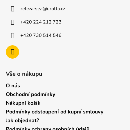
a
zelezarstvi
@
urotta.cz
t
í
+420 224 212 723
+420 730 514 546
Vše o nákupu
O nás
Obchodní podmínky
Nákupní košík
Podmínky odstoupení od kupní smlouvy
Jak objednat?
Podmínky ochrany osobních údajů