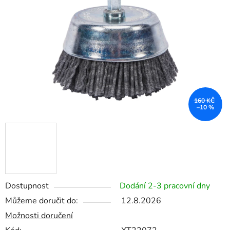
5
hvězdiček.
160 KČ
–10 %
Dostupnost
Dodání 2-3 pracovní dny
Můžeme doručit do:
12.8.2026
Možnosti doručení