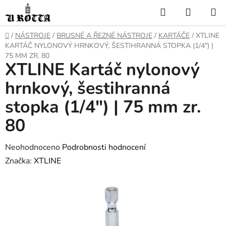
Přejít
Hledat
NÁKUP
na
KOŠÍK
obsah
DOMŮ
/
NÁSTROJE
/
BRUSNÉ A ŘEZNÉ NÁSTROJE
/
KARTÁČE
/
XTLINE
KARTÁČ NYLONOVÝ HRNKOVÝ, ŠESTIHRANNÁ STOPKA (1/4") |
75 MM ZR. 80
XTLINE Kartáč nylonový
hrnkový, šestihranná
stopka (1/4") | 75 mm zr.
80
Průměrné
Neohodnoceno
Podrobnosti hodnocení
hodnocení
Značka:
XTLINE
produktu
je
0,0
z