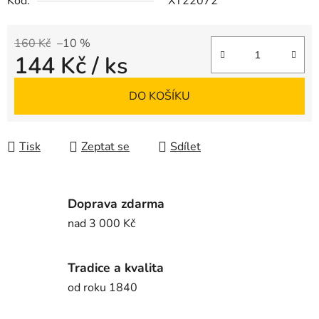
Kód:
XT22072
160 Kč
–10 %
144 Kč
/ ks
Měrná cena:
DO KOŠÍKU
Tisk
Zeptat se
Sdílet
Doprava zdarma
nad 3 000 Kč
Tradice a kvalita
od roku 1840