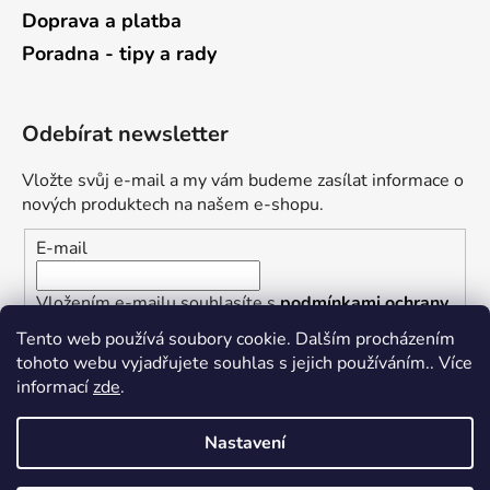
Doprava a platba
Poradna - tipy a rady
Odebírat newsletter
Vložte svůj e-mail a my vám budeme zasílat informace o
nových produktech na našem e-shopu.
E-mail
Vložením e-mailu souhlasíte s
podmínkami ochrany
osobních údajů
Tento web používá soubory cookie. Dalším procházením
tohoto webu vyjadřujete souhlas s jejich používáním.. Více
PŘIHLÁSIT SE
informací
zde
.
Nastavení