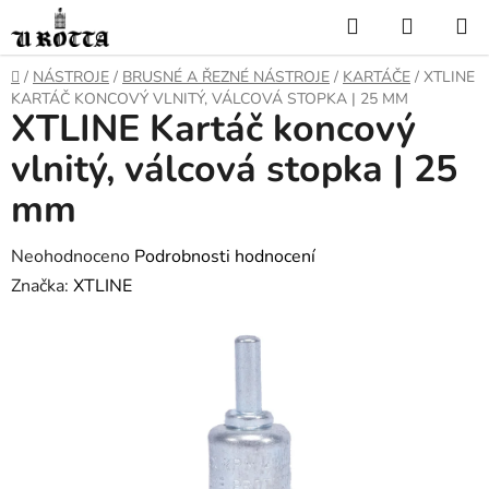
Přejít
Hledat
NÁKUP
na
KOŠÍK
obsah
DOMŮ
/
NÁSTROJE
/
BRUSNÉ A ŘEZNÉ NÁSTROJE
/
KARTÁČE
/
XTLINE
KARTÁČ KONCOVÝ VLNITÝ, VÁLCOVÁ STOPKA | 25 MM
XTLINE Kartáč koncový
vlnitý, válcová stopka | 25
mm
Průměrné
Neohodnoceno
Podrobnosti hodnocení
hodnocení
Značka:
XTLINE
produktu
je
0,0
z
5
hvězdiček.