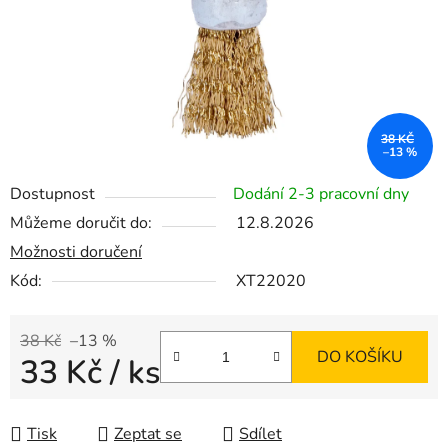
38 KČ
–13 %
Dostupnost
Dodání 2-3 pracovní dny
Můžeme doručit do:
12.8.2026
Možnosti doručení
Kód:
XT22020
38 Kč
–13 %
DO KOŠÍKU
33 Kč
/ ks
Měrná cena:
Tisk
Zeptat se
Sdílet