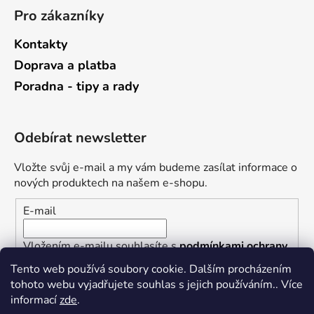
Pro zákazníky
Kontakty
Doprava a platba
Poradna - tipy a rady
Odebírat newsletter
Vložte svůj e-mail a my vám budeme zasílat informace o
nových produktech na našem e-shopu.
E-mail
Vložením e-mailu souhlasíte s
podmínkami ochrany
osobních údajů
Tento web používá soubory cookie. Dalším procházením
tohoto webu vyjadřujete souhlas s jejich používáním.. Více
PŘIHLÁSIT SE
informací
zde
.