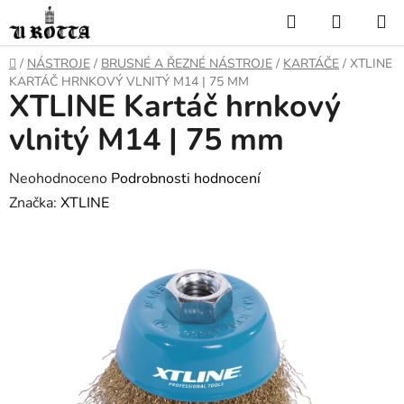
Přejít
Hledat
NÁKUP
na
KOŠÍK
obsah
DOMŮ
/
NÁSTROJE
/
BRUSNÉ A ŘEZNÉ NÁSTROJE
/
KARTÁČE
/
XTLINE
KARTÁČ HRNKOVÝ VLNITÝ M14 | 75 MM
XTLINE Kartáč hrnkový
vlnitý M14 | 75 mm
Průměrné
Neohodnoceno
Podrobnosti hodnocení
hodnocení
Značka:
XTLINE
produktu
je
0,0
z
5
hvězdiček.