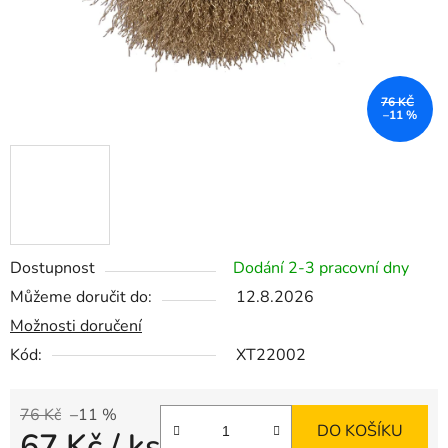
76 KČ
–11 %
Dostupnost
Dodání 2-3 pracovní dny
Můžeme doručit do:
12.8.2026
Možnosti doručení
Kód:
XT22002
76 Kč
–11 %
DO KOŠÍKU
67 Kč
/ ks