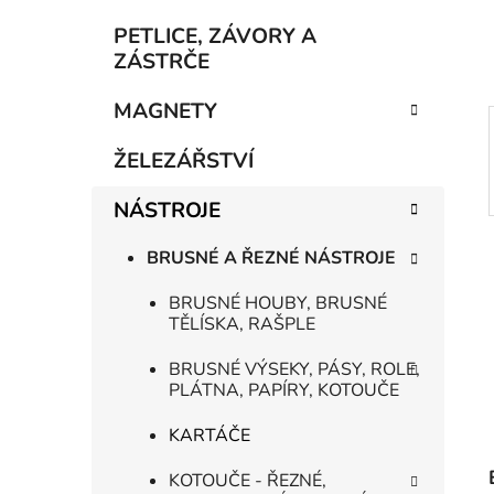
í
p
PETLICE, ZÁVORY A
a
ZÁSTRČE
n
MAGNETY
e
l
ŽELEZÁŘSTVÍ
NÁSTROJE
BRUSNÉ A ŘEZNÉ NÁSTROJE
BRUSNÉ HOUBY, BRUSNÉ
TĚLÍSKA, RAŠPLE
BRUSNÉ VÝSEKY, PÁSY, ROLE,
PLÁTNA, PAPÍRY, KOTOUČE
KARTÁČE
KOTOUČE - ŘEZNÉ,