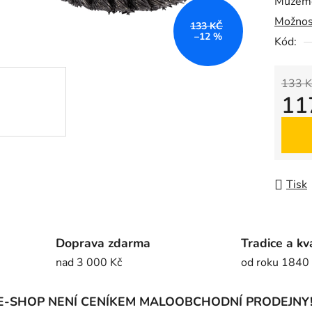
Můžeme
0,0
Možnos
z
133 KČ
–12 %
5
Kód:
hvězdič
133 K
11
Měrná
Tisk
Doprava zdarma
Tradice a kv
nad 3 000 Kč
od roku 1840
E-SHOP NENÍ CENÍKEM MALOOBCHODNÍ PRODEJNY