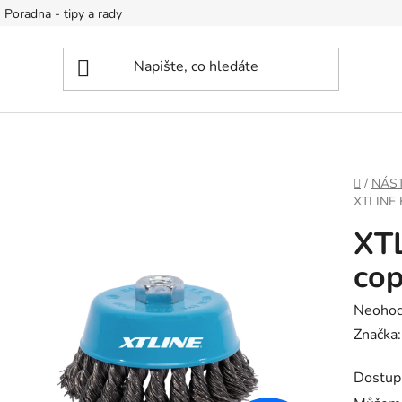
Poradna - tipy a rady
DOMŮ
/
NÁS
XTLINE
XTL
co
Průměr
Neoho
hodnoc
Značka
produk
Dostup
je