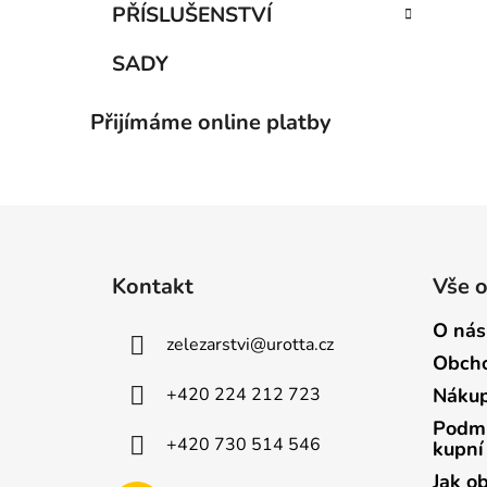
PŘÍSLUŠENSTVÍ
SADY
Přijímáme online platby
Z
á
Kontakt
Vše 
p
a
O nás
zelezarstvi
@
urotta.cz
t
Obcho
í
+420 224 212 723
Nákup
Podmí
+420 730 514 546
kupní
Jak o