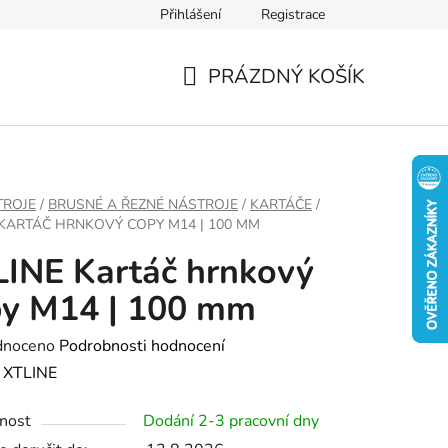
Přihlášení
Registrace
PRÁZDNÝ KOŠÍK
NÁKUPNÍ
KOŠÍK
TROJE
/
BRUSNÉ A ŘEZNÉ NÁSTROJE
/
KARTÁČE
/
 KARTÁČ HRNKOVÝ COPY M14 | 100 MM
INE Kartáč hrnkový
py M14 | 100 mm
né
dnoceno
Podrobnosti hodnocení
ení
:
XTLINE
tu
nost
Dodání 2-3 pracovní dny