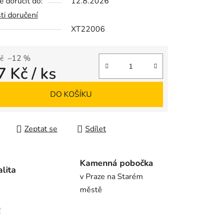
 doručit do:
12.8.2026
ti doručení
XT22006
ek.
č
–12 %
7 Kč
/ ks
 cena:
DO KOŠÍKU
Zeptat se
Sdílet
Kamenná pobočka
alita
v Praze na Starém
městě
!