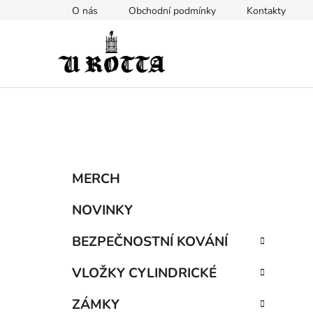
Přejít
O nás
Obchodní podmínky
Kontakty
na
obsah
P
K
Přeskočit
MERCH
a
kategorie
o
t
s
NOVINKY
e
t
g
BEZPEČNOSTNÍ KOVÁNÍ
r
o
a
r
VLOŽKY CYLINDRICKÉ
i
n
e
n
ZÁMKY