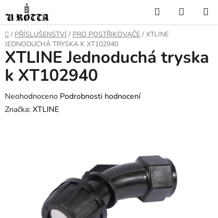
Přejít
Hledat
NÁKUP
na
KOŠÍK
obsah
DOMŮ
/
PŘÍSLUŠENSTVÍ
/
PRO POSTŘIKOVAČE
/
XTLINE
JEDNODUCHÁ TRYSKA K XT102940
XTLINE Jednoduchá tryska
k XT102940
Průměrné
Neohodnoceno
Podrobnosti hodnocení
hodnocení
Značka:
XTLINE
produktu
je
0,0
z
5
hvězdiček.