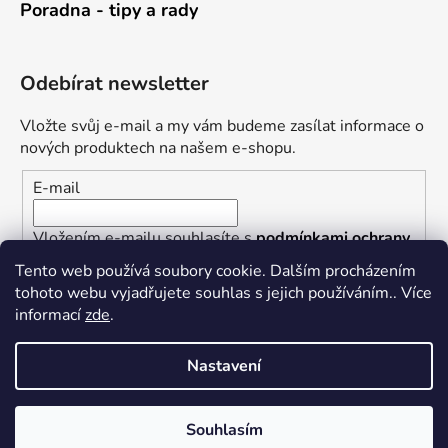
Poradna - tipy a rady
Odebírat newsletter
Vložte svůj e-mail a my vám budeme zasílat informace o
nových produktech na našem e-shopu.
E-mail
Vložením e-mailu souhlasíte s
podmínkami ochrany
osobních údajů
Tento web používá soubory cookie. Dalším procházením
tohoto webu vyjadřujete souhlas s jejich používáním.. Více
PŘIHLÁSIT SE
informací
zde
.
Nastavení
Vytvořil Shoptet
Souhlasím
Copyright 2026
Železářství U Rotta
. Všechna práva