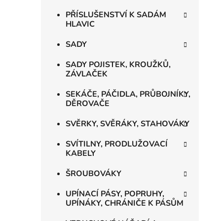
PŘÍSLUŠENSTVÍ K SADÁM
HLAVIC
SADY
SADY POJISTEK, KROUŽKŮ,
ZÁVLAČEK
SEKÁČE, PÁČIDLA, PRŮBOJNÍKY,
DĚROVAČE
SVĚRKY, SVĚRÁKY, STAHOVÁKY
SVÍTILNY, PRODLUŽOVACÍ
KABELY
ŠROUBOVÁKY
UPÍNACÍ PÁSY, POPRUHY,
UPÍNÁKY, CHRÁNIČE K PÁSŮM