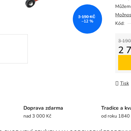
Můžeme
0,0
Možnos
z
3 190 KČ
–12 %
5
Kód:
hvězdič
3 190
2 
Měrná
Tisk
Doprava zdarma
Tradice a kv
nad 3 000 Kč
od roku 1840