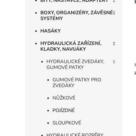
BITY, NÁSTAVCE, ADAPTÉRY
BOXY, ORGANIZÉRY, ZÁVĚSNÉ
SYSTÉMY
HASÁKY
HYDRAULICKÁ ZAŘÍZENÍ,
KLADKY, NAVIJÁKY
HYDRAULICKÉ ZVEDÁKY,
GUMOVÉ PATKY
GUMOVÉ PATKY PRO
ZVEDÁKY
NŮŽKOVÉ
POJÍZDNÉ
SLOUPKOVÉ
HYDRAULICKÉ ROZPĚRY,