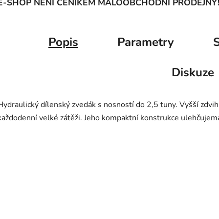
E-SHOP NENÍ CENÍKEM MALOOBCHODNÍ PRODEJNY
Popis
Parametry
S
Diskuze
Hydraulický dílenský zvedák s nosností do 2,5 tuny. Vyšší zdvih.
každodenní velké zátěži. Jeho kompaktní konstrukce ulehčujema