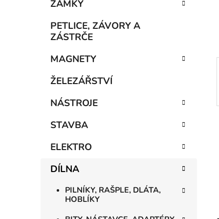
n
ZÁMKY
í
p
PETLICE, ZÁVORY A
a
ZÁSTRČE
n
MAGNETY
e
l
ŽELEZÁŘSTVÍ
NÁSTROJE
STAVBA
ELEKTRO
DÍLNA
PILNÍKY, RAŠPLE, DLÁTA,
HOBLÍKY