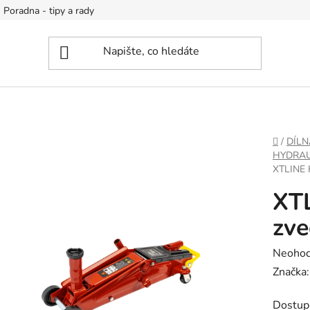
Poradna - tipy a rady
DOMŮ
/
DÍLN
HYDRAU
XTLINE 
XTL
zve
Průměr
Neoho
hodnoc
Značka
produk
Dostup
je