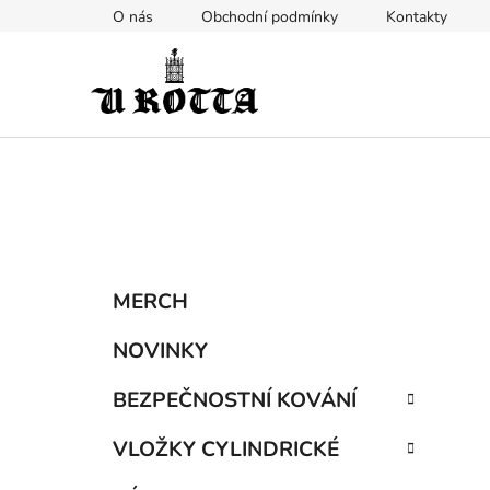
Přejít
O nás
Obchodní podmínky
Kontakty
na
obsah
P
K
Přeskočit
MERCH
a
kategorie
o
t
s
NOVINKY
e
t
g
BEZPEČNOSTNÍ KOVÁNÍ
r
o
a
r
VLOŽKY CYLINDRICKÉ
i
n
e