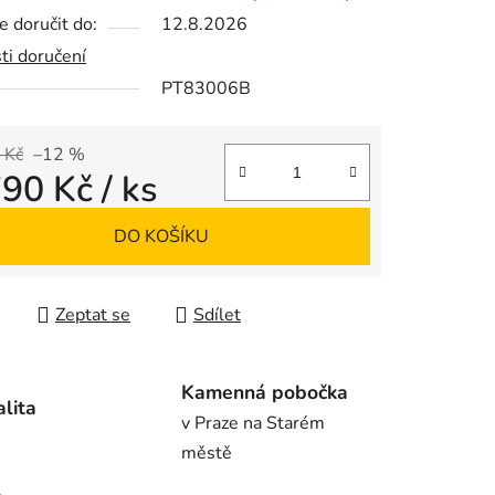
 doručit do:
12.8.2026
ti doručení
PT83006B
ek.
 Kč
–12 %
790 Kč
/ ks
 cena:
DO KOŠÍKU
Zeptat se
Sdílet
Kamenná pobočka
alita
v Praze na Starém
městě