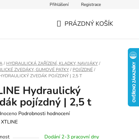
Přihlášení
Registrace
PRÁZDNÝ KOŠÍK
NÁKUPNÍ
KOŠÍK
A
/
HYDRAULICKÁ ZAŘÍZENÍ, KLADKY, NAVIJÁKY
/
LICKÉ ZVEDÁKY, GUMOVÉ PATKY
/
POJÍZDNÉ
/
HYDRAULICKÝ ZVEDÁK POJÍZDNÝ | 2,5 T
INE Hydraulický
dák pojízdný | 2,5 t
né
dnoceno
Podrobnosti hodnocení
ení
:
XTLINE
tu
nost
Dodání 2-3 pracovní dny