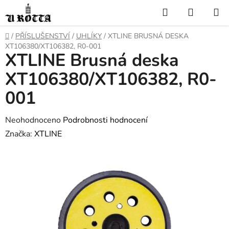
Přejít
Hledat
NÁKUP
na
KOŠÍK
obsah
DOMŮ
/
PŘÍSLUŠENSTVÍ
/
UHLÍKY
/
XTLINE BRUSNÁ DESKA
XT106380/XT106382, R0-001
XTLINE Brusná deska
XT106380/XT106382, R0-
001
Průměrné
Neohodnoceno
Podrobnosti hodnocení
hodnocení
Značka:
XTLINE
produktu
je
0,0
z
5
hvězdiček.