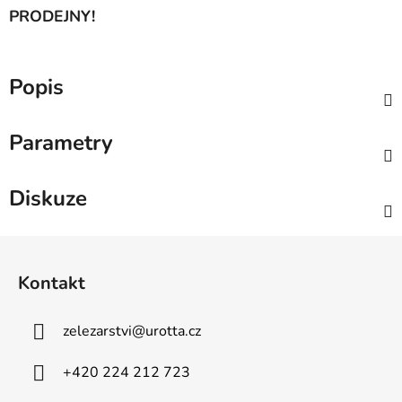
PRODEJNY!
Popis
Parametry
Diskuze
Z
á
Kontakt
p
a
zelezarstvi
@
urotta.cz
t
í
+420 224 212 723