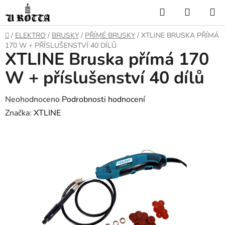
Přejít
Hledat
NÁKUP
na
KOŠÍK
obsah
DOMŮ
/
ELEKTRO
/
BRUSKY
/
PŘÍMÉ BRUSKY
/
XTLINE BRUSKA PŘÍMÁ
170 W + PŘÍSLUŠENSTVÍ 40 DÍLŮ
XTLINE Bruska přímá 170
W + příslušenství 40 dílů
Průměrné
Neohodnoceno
Podrobnosti hodnocení
hodnocení
Značka:
XTLINE
produktu
je
0,0
z
5
hvězdiček.