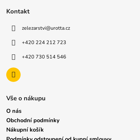
á
Kontakt
p
a
zelezarstvi
@
urotta.cz
t
í
+420 224 212 723
+420 730 514 546
Vše o nákupu
O nás
Obchodní podmínky
Nákupní košík
Podmínky odstoupení od kupní smlouvy