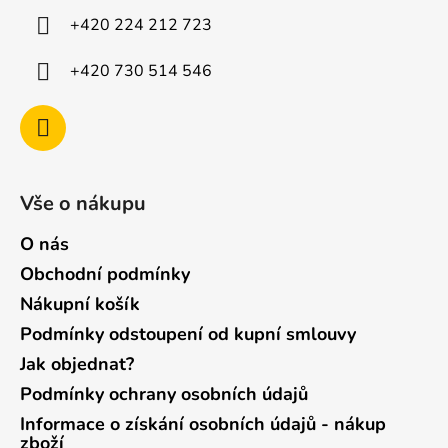
í
+420 224 212 723
+420 730 514 546
Vše o nákupu
O nás
Obchodní podmínky
Nákupní košík
Podmínky odstoupení od kupní smlouvy
Jak objednat?
Podmínky ochrany osobních údajů
Informace o získání osobních údajů - nákup
zboží