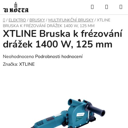
Přejít
Hledat
NÁKUP
na
KOŠÍK
obsah
DOMŮ
/
ELEKTRO
/
BRUSKY
/
MULTIFUNKČNÍ BRUSKY
/
XTLINE
BRUSKA K FRÉZOVÁNÍ DRÁŽEK 1400 W, 125 MM
XTLINE Bruska k frézování
drážek 1400 W, 125 mm
Průměrné
Neohodnoceno
Podrobnosti hodnocení
hodnocení
Značka:
XTLINE
produktu
je
0,0
z
5
hvězdiček.