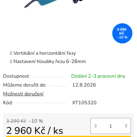
3 290
KČ
–10 %
Vertikální a horizontální řezy
Nastavení hloubky řezu 6-28mm
Dostupnost
Dodání 2-3 pracovní dny
Můžeme doručit do:
12.8.2026
Možnosti doručení
Kód:
XT105320
3 290 Kč
–10 %
2 960 Kč
/ ks