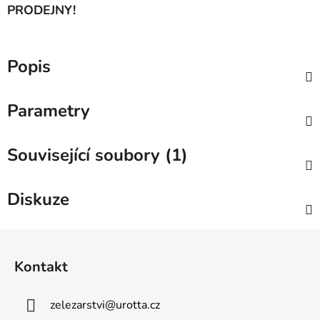
PRODEJNY!
Popis
Parametry
Související soubory (1)
Diskuze
Z
á
Kontakt
p
a
zelezarstvi
@
urotta.cz
t