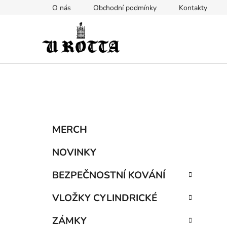
Přejít
O nás
Obchodní podmínky
Kontakty
na
obsah
P
K
Přeskočit
MERCH
a
kategorie
o
t
s
NOVINKY
e
t
g
BEZPEČNOSTNÍ KOVÁNÍ
r
o
a
r
VLOŽKY CYLINDRICKÉ
i
n
e
n
ZÁMKY