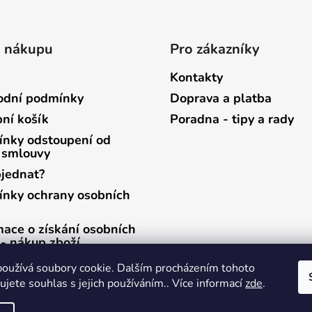
o nákupu
Pro zákazníky
Kontakty
dní podmínky
Doprava a platba
ní košík
Poradna - tipy a rady
nky odstoupení od
 smlouvy
bjednat?
nky ochrany osobních
mace o získání osobních
 - nákup zboží
mace o získání osobních
oužívá soubory cookie. Dalším procházením tohoto
 - zasílání newsletterů
jete souhlas s jejich používáním.. Více informací
zde
.