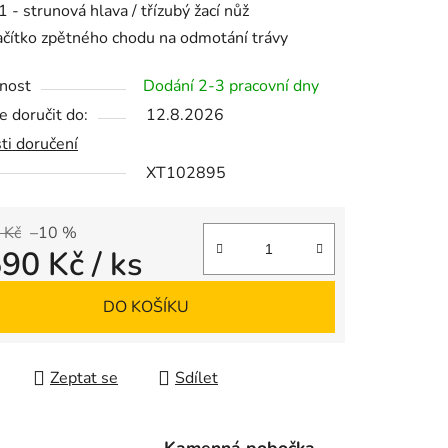
1 - strunová hlava / třízubý žací nůž
ačítko zpětného chodu na odmotání trávy
nost
Dodání 2-3 pracovní dny
 doručit do:
12.8.2026
ek.
ti doručení
XT102895
 Kč
–10 %
590 Kč
/ ks
 cena:
DO KOŠÍKU
Zeptat se
Sdílet