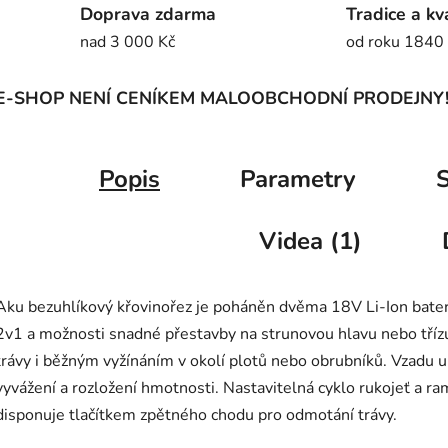
Doprava zdarma
Tradice a kv
nad 3 000 Kč
od roku 1840
E-SHOP NENÍ CENÍKEM MALOOBCHODNÍ PRODEJNY
Popis
Parametry
S
Videa (1)
Aku bezuhlíkový křovinořez je poháněn dvěma 18V Li-Ion bater
2v1 a možnosti snadné přestavby na strunovou hlavu nebo třízu
trávy i běžným vyžínáním v okolí plotů nebo obrubníků. Vzadu um
vyvážení a rozložení hmotnosti. Nastavitelná cyklo rukojeť a ra
disponuje tlačítkem zpětného chodu pro odmotání trávy.