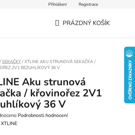
Přihlášení
Registrace
PRÁZDNÝ KOŠÍK
NÁKUPNÍ
KOŠÍK
/
SEKAČKY
/
XTLINE AKU STRUNOVÁ SEKAČKA /
OŘEZ 2V1 BEZUHLÍKOVÝ 36 V
INE Aku strunová
ačka / křovinořez 2V1
uhlíkový 36 V
né
dnoceno
Podrobnosti hodnocení
ení
:
XTLINE
tu