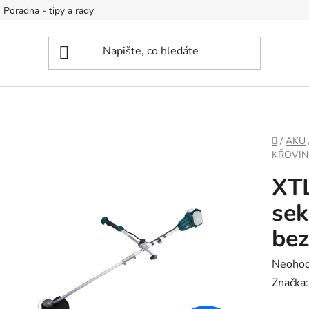
Poradna - tipy a rady
DOMŮ
/
AKU
KŘOVIN
XTL
sek
bez
Průměr
Neoho
hodnoc
Značka
produk