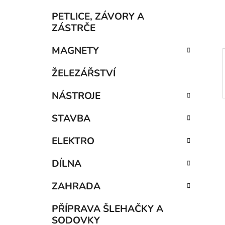
í
p
PETLICE, ZÁVORY A
a
ZÁSTRČE
n
MAGNETY
e
l
ŽELEZÁŘSTVÍ
NÁSTROJE
STAVBA
ELEKTRO
DÍLNA
ZAHRADA
PŘÍPRAVA ŠLEHAČKY A
SODOVKY