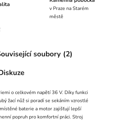
Kamenná pobočka
alita
v Praze na Starém
městě
!
ouvisející soubory (2)
Diskuze
iemi o celkovém napětí 36 V. Díky funkci
bý žací nůž si poradí se sekáním vzrostlé
ístěné baterie a motor zajišťují lepší
menní popruh pro komfortní práci. Stroj