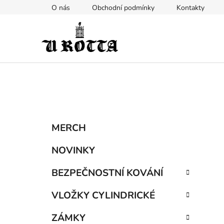
Přejít
O nás
Obchodní podmínky
Kontakty
na
obsah
P
K
Přeskočit
MERCH
a
kategorie
o
t
s
NOVINKY
e
t
g
BEZPEČNOSTNÍ KOVÁNÍ
r
o
a
r
VLOŽKY CYLINDRICKÉ
i
n
e
n
ZÁMKY