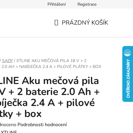
Přihlášení
Registrace
PRÁZDNÝ KOŠÍK
NÁKUPNÍ
KOŠÍK
/
SADY
/
XTLINE AKU MEČOVÁ PILA 18 V + 2
 2.0 AH + NABÍJEČKA 2.4 A + PILOVÉ PLÁTKY + BOX
INE Aku mečová pila
V + 2 baterie 2.0 Ah +
íječka 2.4 A + pilové
tky + box
né
dnoceno
Podrobnosti hodnocení
ení
:
XTLINE