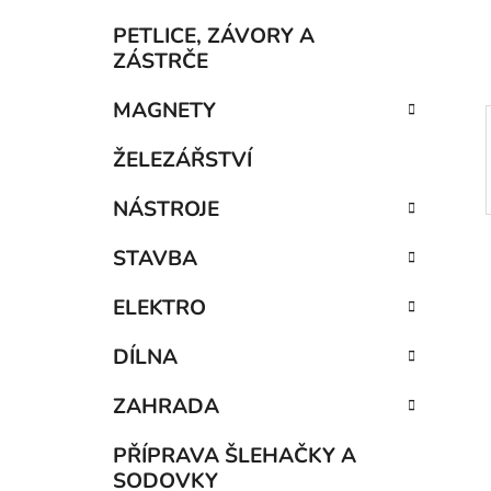
í
p
PETLICE, ZÁVORY A
a
ZÁSTRČE
n
MAGNETY
e
l
ŽELEZÁŘSTVÍ
NÁSTROJE
STAVBA
ELEKTRO
DÍLNA
ZAHRADA
PŘÍPRAVA ŠLEHAČKY A
SODOVKY