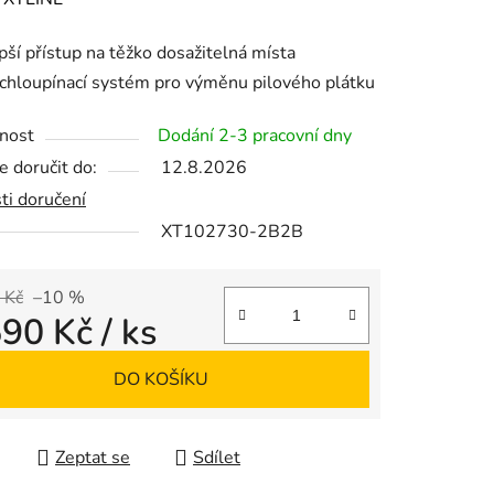
tu
pší přístup na těžko dosažitelná místa
chloupínací systém pro výměnu pilového plátku
nost
Dodání 2-3 pracovní dny
 doručit do:
12.8.2026
ek.
ti doručení
XT102730-2B2B
 Kč
–10 %
590 Kč
/ ks
 cena:
DO KOŠÍKU
Zeptat se
Sdílet