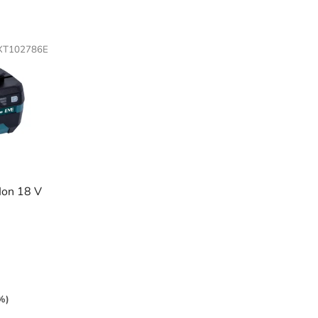
XT102786E
Ion 18 V
%)