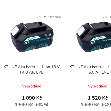
Kód:
XT102784E
Kód:
XTLINE Aku baterie Li-Ion 18 V
XTLINE Aku baterie Li-
| 4.0 Ah, EVE
| 5.0 Ah EVE
Vyprodáno
Vyprodáno
1 090 Kč
1 520 Kč
1 590 Kč
1 690 Kč
(–31 %)
(–10 