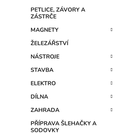
í
p
PETLICE, ZÁVORY A
a
ZÁSTRČE
n
MAGNETY
e
l
ŽELEZÁŘSTVÍ
NÁSTROJE
STAVBA
ELEKTRO
DÍLNA
ZAHRADA
PŘÍPRAVA ŠLEHAČKY A
SODOVKY