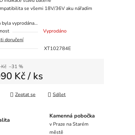
D indikace stavu baterie
mpatibilita se všemi 18V/36V aku nářadím
a byla vyprodána…
ek.
nost
Vyprodáno
ti doručení
XT102784E
 Kč
–31 %
090 Kč
/ ks
 cena:
Zeptat se
Sdílet
Kamenná pobočka
alita
v Praze na Starém
městě