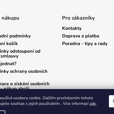
o nákupu
Pro zákazníky
Kontakty
dní podmínky
Doprava a platba
ní košík
Poradna - tipy a rady
nky odstoupení od
 smlouvy
bjednat?
nky ochrany osobních
mace o získání osobních
 - nákup zboží
mace o získání osobních
oužívá soubory cookie. Dalším procházením tohoto
 - zasílání newsletterů
jete souhlas s jejich používáním.. Více informací
zde
.