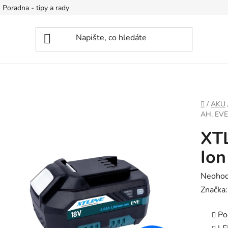
Poradna - tipy a rady
DOMŮ
/
AKU
AH, EVE
XTL
Ion
Průměr
Neoho
hodnoc
Značka
produk
Po
je