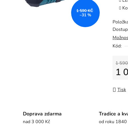
LE
0,0
Ko
z
1 590 KČ
–31 %
5
Položk
hvězdič
Dostup
Možnos
Kód:
1 590
1 
Měrná
Tisk
Doprava zdarma
Tradice a kv
nad 3 000 Kč
od roku 1840