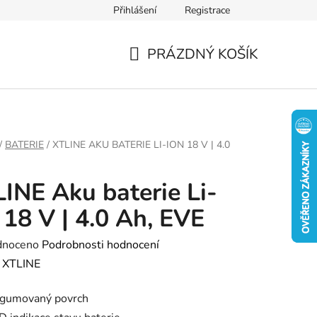
Přihlášení
Registrace
PRÁZDNÝ KOŠÍK
NÁKUPNÍ
KOŠÍK
/
BATERIE
/
XTLINE AKU BATERIE LI-ION 18 V | 4.0
INE Aku baterie Li-
 18 V | 4.0 Ah, EVE
né
dnoceno
Podrobnosti hodnocení
ení
:
XTLINE
tu
gumovaný povrch