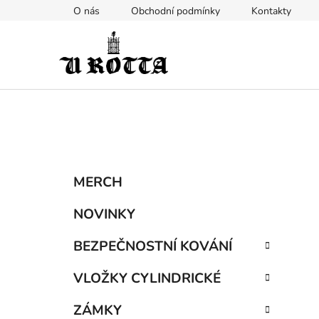
Přejít
O nás
Obchodní podmínky
Kontakty
na
obsah
P
K
Přeskočit
MERCH
a
kategorie
o
t
s
NOVINKY
e
t
g
BEZPEČNOSTNÍ KOVÁNÍ
r
o
a
r
VLOŽKY CYLINDRICKÉ
i
n
e
n
ZÁMKY