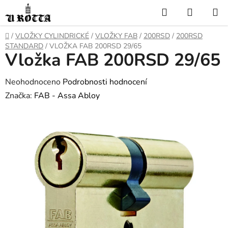
Přejít
Hledat
NÁKUP
na
KOŠÍK
obsah
DOMŮ
/
VLOŽKY CYLINDRICKÉ
/
VLOŽKY FAB
/
200RSD
/
200RSD
STANDARD
/
VLOŽKA FAB 200RSD 29/65
Vložka FAB 200RSD 29/65
Průměrné
Neohodnoceno
Podrobnosti hodnocení
hodnocení
Značka:
FAB - Assa Abloy
produktu
je
0,0
z
5
hvězdiček.