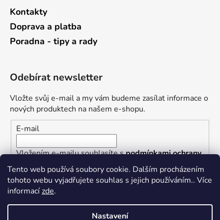
Kontakty
Doprava a platba
Poradna - tipy a rady
Odebírat newsletter
Vložte svůj e-mail a my vám budeme zasílat informace o
nových produktech na našem e-shopu.
E-mail
Vložením e-mailu souhlasíte s
podmínkami ochrany
osobních údajů
Tento web používá soubory cookie. Dalším procházením
tohoto webu vyjadřujete souhlas s jejich používáním.. Více
PŘIHLÁSIT SE
informací
zde
.
Nastavení