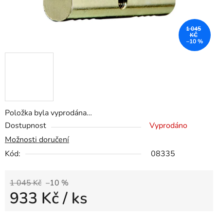
1 045
KČ
–10 %
Položka byla vyprodána…
Dostupnost
Vyprodáno
Možnosti doručení
Kód:
08335
1 045 Kč
–10 %
933 Kč
/ ks
Měrná cena: