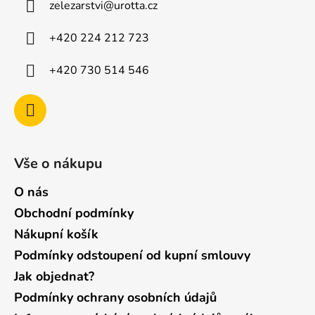
zelezarstvi
@
urotta.cz
t
í
+420 224 212 723
+420 730 514 546
Vše o nákupu
O nás
Obchodní podmínky
Nákupní košík
Podmínky odstoupení od kupní smlouvy
Jak objednat?
Podmínky ochrany osobních údajů