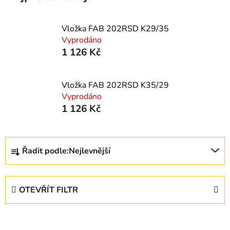
Vložka FAB 202RSD K29/35
Vyprodáno
1 126 Kč
Vložka FAB 202RSD K35/29
Vyprodáno
1 126 Kč
Ř
Řadit podle:
Nejlevnější
a
z
e
OTEVŘÍT FILTR
n
í
V
p