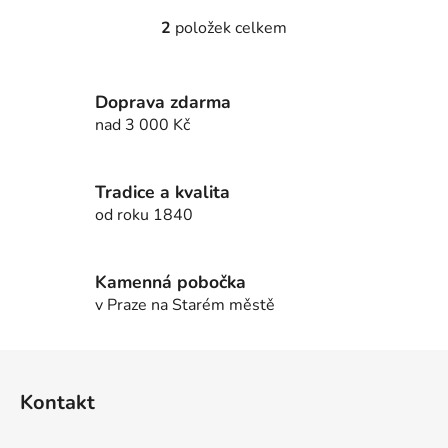
2
položek celkem
O
v
l
Doprava zdarma
á
d
nad 3 000 Kč
a
c
í
Tradice a kvalita
p
od roku 1840
r
v
k
Kamenná pobočka
y
v Praze na Starém městě
v
ý
Z
p
á
i
Kontakt
p
s
u
a