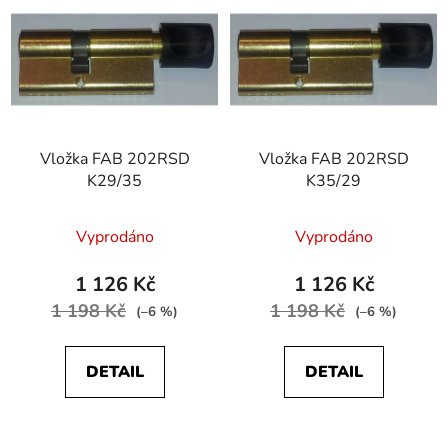
ý
r
p
o
i
d
s
u
p
k
r
t
Vložka FAB 202RSD
Vložka FAB 202RSD
o
ů
K29/35
K35/29
d
u
Vyprodáno
Vyprodáno
k
t
1 126 Kč
1 126 Kč
ů
1 198 Kč
1 198 Kč
(–6 %)
(–6 %)
DETAIL
DETAIL