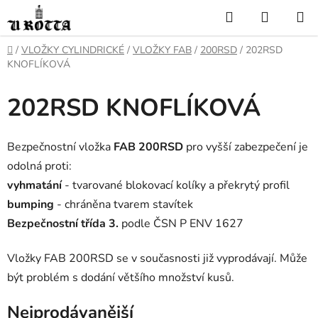
Přejít
Hledat
NÁKUP
na
KOŠÍK
obsah
DOMŮ
/
VLOŽKY CYLINDRICKÉ
/
VLOŽKY FAB
/
200RSD
/
202RSD
KNOFLÍKOVÁ
202RSD KNOFLÍKOVÁ
Bezpečnostní vložka
FAB 200RSD
pro vyšší zabezpečení je
odolná proti:
vyhmatání
- tvarované blokovací kolíky a překrytý profil
bumping
- chráněna tvarem stavítek
Bezpečnostní třída 3.
podle ČSN P ENV 1627
Vložky FAB 200RSD se v současnosti již vyprodávají. Může
být problém s dodání většího množství kusů.
Nejprodávanější