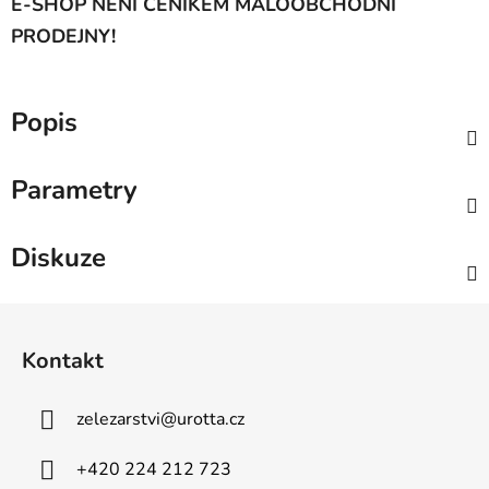
E-SHOP NENÍ CENÍKEM MALOOBCHODNÍ
PRODEJNY!
Popis
Parametry
Diskuze
Z
á
Kontakt
p
a
zelezarstvi
@
urotta.cz
t
í
+420 224 212 723