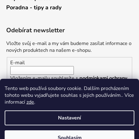
Poradna - tipy a rady
Odebírat newsletter
Vložte svůj e-mail a my vám budeme zasílat informace o
nových produktech na našem e-shopu.
E-mail
Vložením e-mailu souhlasíte s
podmínkami ochrany
osobních údajů
Tento web používá soubory cookie. Dalším procházením
tohoto webu vyjadřujete souhlas s jejich používáním.. Více
PŘIHLÁSIT SE
informací
zde
.
Nastavení
Vytvořil Shoptet
Souhlasím