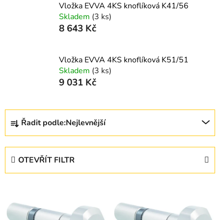
Vložka EVVA 4KS knoflíková K41/56
Skladem
(3 ks)
8 643 Kč
Vložka EVVA 4KS knoflíková K51/51
Skladem
(3 ks)
9 031 Kč
Ř
Řadit podle:
Nejlevnější
a
z
e
OTEVŘÍT FILTR
n
í
V
p
ý
r
p
o