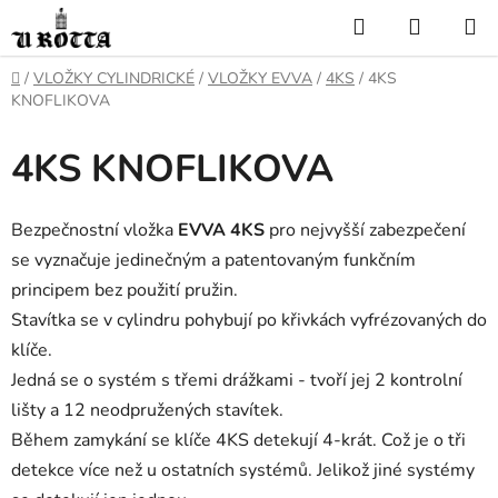
Přejít
Hledat
NÁKUP
na
KOŠÍK
obsah
DOMŮ
/
VLOŽKY CYLINDRICKÉ
/
VLOŽKY EVVA
/
4KS
/
4KS
KNOFLIKOVA
4KS KNOFLIKOVA
Bezpečnostní vložka
EVVA 4KS
pro nejvyšší zabezpečení
se vyznačuje jedinečným a patentovaným funkčním
principem bez použití pružin.
Stavítka se v cylindru pohybují po křivkách vyfrézovaných do
klíče.
Jedná se o systém s třemi drážkami - tvoří jej 2 kontrolní
lišty a 12 neodpružených stavítek.
Během zamykání se klíče 4KS detekují 4-krát. Což je o tři
detekce více než u ostatních systémů. Jelikož jiné systémy