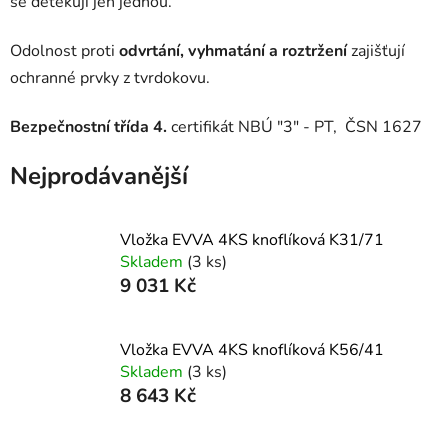
se detekují jen jednou.
Odolnost proti
odvrtání, vyhmatání a roztržení
zajišťují
ochranné prvky z tvrdokovu.
Bezpečnostní třída 4.
certifikát NBÚ "3" - PT, ČSN 1627
Nejprodávanější
Vložka EVVA 4KS knoflíková K31/71
Skladem
(3 ks)
9 031 Kč
Vložka EVVA 4KS knoflíková K56/41
Skladem
(3 ks)
8 643 Kč