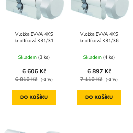
i
d
s
u
p
k
r
t
Vložka EVVA 4KS
Vložka EVVA 4KS
o
ů
knoflíková K31/31
knoflíková K31/36
d
u
Skladem
(3 ks)
Skladem
(4 ks)
k
t
6 606 Kč
6 897 Kč
ů
6 810 Kč
7 110 Kč
(–3 %)
(–3 %)
DO KOŠÍKU
DO KOŠÍKU