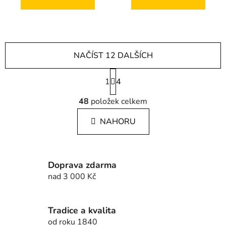
NAČÍST 12 DALŠÍCH
S
1
t
4
r
O
á
48
položek celkem
v
n
l
k
NAHORU
á
o
d
v
a
á
c
n
Doprava zdarma
í
í
nad 3 000 Kč
p
r
v
Tradice a kvalita
k
od roku 1840