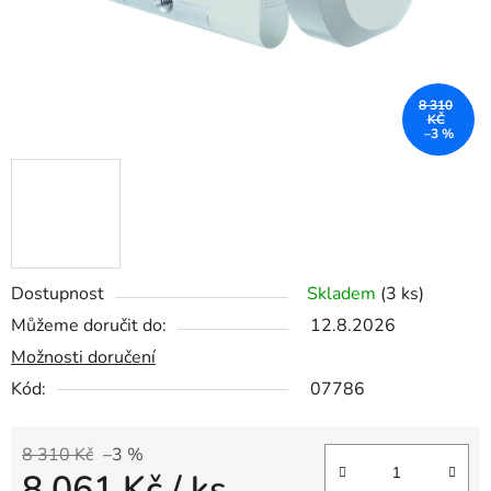
8 310
KČ
–3 %
Dostupnost
Skladem
(3 ks)
Můžeme doručit do:
12.8.2026
Možnosti doručení
Kód:
07786
8 310 Kč
–3 %
8 061 Kč
/ ks