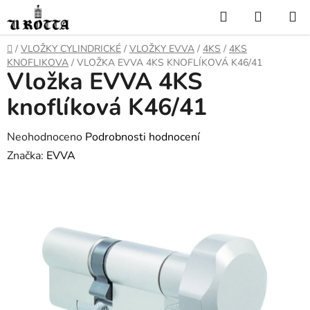
Přejít
Hledat
NÁKUP
na
KOŠÍK
obsah
DOMŮ
/
VLOŽKY CYLINDRICKÉ
/
VLOŽKY EVVA
/
4KS
/
4KS
KNOFLIKOVA
/
VLOŽKA EVVA 4KS KNOFLÍKOVÁ K46/41
Vložka EVVA 4KS
knoflíková K46/41
Průměrné
Neohodnoceno
Podrobnosti hodnocení
hodnocení
Značka:
EVVA
produktu
je
0,0
z
5
hvězdiček.