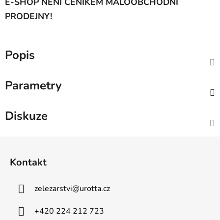
E-SHOP NENÍ CENÍKEM MALOOBCHODNÍ
PRODEJNY!
Popis
Parametry
Diskuze
Z
á
Kontakt
p
a
zelezarstvi
@
urotta.cz
t
í
+420 224 212 723