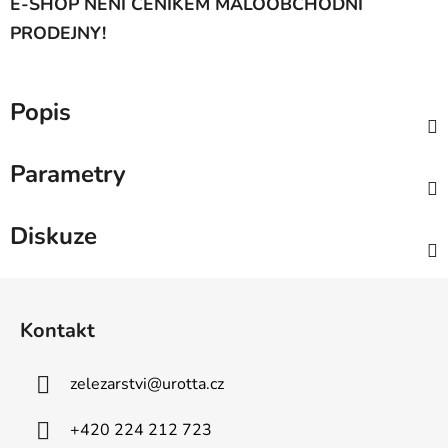
E-SHOP NENÍ CENÍKEM MALOOBCHODNÍ
PRODEJNY!
Popis
Parametry
Diskuze
Z
á
Kontakt
p
a
zelezarstvi
@
urotta.cz
t
í
+420 224 212 723