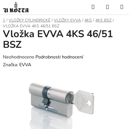
Přejít
Hledat
NÁKUP
na
KOŠÍK
obsah
DOMŮ
/
VLOŽKY CYLINDRICKÉ
/
VLOŽKY EVVA
/
4KS
/
4KS BSZ
/
VLOŽKA EVVA 4KS 46/51 BSZ
Vložka EVVA 4KS 46/51
BSZ
Průměrné
Neohodnoceno
Podrobnosti hodnocení
hodnocení
Značka:
EVVA
produktu
je
0,0
z
5
hvězdiček.