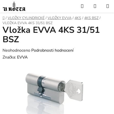
Přejít
Hledat
NÁKUP
na
KOŠÍK
obsah
DOMŮ
/
VLOŽKY CYLINDRICKÉ
/
VLOŽKY EVVA
/
4KS
/
4KS BSZ
/
VLOŽKA EVVA 4KS 31/51 BSZ
Vložka EVVA 4KS 31/51
BSZ
Průměrné
Neohodnoceno
Podrobnosti hodnocení
hodnocení
Značka:
EVVA
produktu
je
0,0
z
5
hvězdiček.