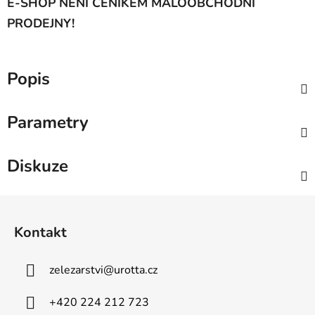
E-SHOP NENÍ CENÍKEM MALOOBCHODNÍ
PRODEJNY!
Popis
Parametry
Diskuze
Z
á
Kontakt
p
a
zelezarstvi
@
urotta.cz
t
í
+420 224 212 723