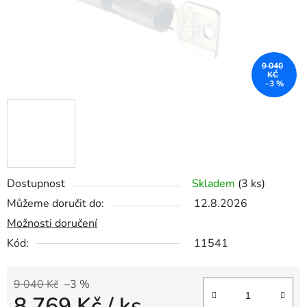
9 040
KČ
–3 %
Dostupnost
Skladem
(3 ks)
Můžeme doručit do:
12.8.2026
Možnosti doručení
Kód:
11541
9 040 Kč
–3 %
8 769 Kč
/ ks