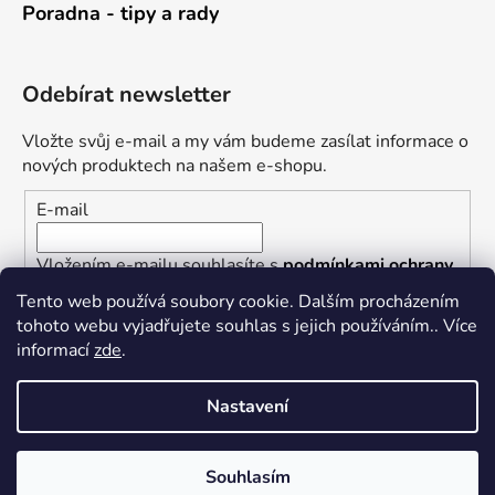
Poradna - tipy a rady
Odebírat newsletter
Vložte svůj e-mail a my vám budeme zasílat informace o
nových produktech na našem e-shopu.
E-mail
Vložením e-mailu souhlasíte s
podmínkami ochrany
osobních údajů
Tento web používá soubory cookie. Dalším procházením
tohoto webu vyjadřujete souhlas s jejich používáním.. Více
PŘIHLÁSIT SE
informací
zde
.
Nastavení
Vytvořil Shoptet
Souhlasím
Copyright 2026
Železářství U Rotta
. Všechna práva