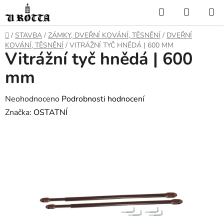
Přejít
Hledat
NÁKUP
na
KOŠÍK
obsah
DOMŮ
/
STAVBA
/
ZÁMKY, DVEŘNÍ KOVÁNÍ, TĚSNĚNÍ
/
DVEŘNÍ
KOVÁNÍ, TĚSNĚNÍ
/
VITRÁŽNÍ TYČ HNĚDÁ | 600 MM
Vitrážní tyč hnědá | 600
mm
Průměrné
Neohodnoceno
Podrobnosti hodnocení
hodnocení
Značka:
OSTATNÍ
produktu
je
0,0
z
5
hvězdiček.