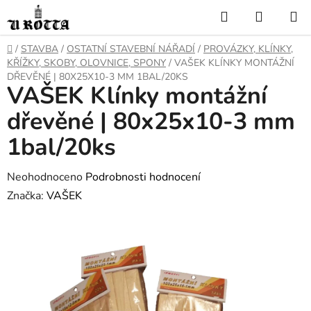
Přejít
Hledat
NÁKUP
na
KOŠÍK
obsah
DOMŮ
/
STAVBA
/
OSTATNÍ STAVEBNÍ NÁŘADÍ
/
PROVÁZKY, KLÍNKY,
KŘÍŽKY, SKOBY, OLOVNICE, SPONY
/
VAŠEK KLÍNKY MONTÁŽNÍ
DŘEVĚNÉ | 80X25X10-3 MM 1BAL/20KS
VAŠEK Klínky montážní
dřevěné | 80x25x10-3 mm
1bal/20ks
Průměrné
Neohodnoceno
Podrobnosti hodnocení
hodnocení
Značka:
VAŠEK
produktu
je
0,0
z
5
hvězdiček.