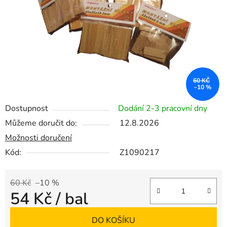
60 KČ
–10 %
Dostupnost
Dodání 2-3 pracovní dny
Můžeme doručit do:
12.8.2026
Možnosti doručení
Kód:
Z1090217
60 Kč
–10 %
54 Kč
/ bal
Měrná cena:
DO KOŠÍKU