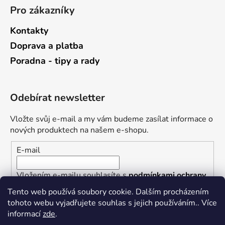
Pro zákazníky
Kontakty
Doprava a platba
Poradna - tipy a rady
Odebírat newsletter
Vložte svůj e-mail a my vám budeme zasílat informace o
nových produktech na našem e-shopu.
E-mail
Vložením e-mailu souhlasíte s
podmínkami ochrany
osobních údajů
Tento web používá soubory cookie. Dalším procházením
tohoto webu vyjadřujete souhlas s jejich používáním.. Více
PŘIHLÁSIT SE
informací
zde
.