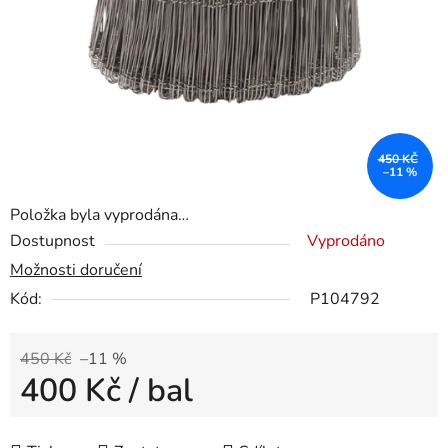
450 KČ
–11 %
Položka byla vyprodána…
Dostupnost
Vyprodáno
Možnosti doručení
Kód:
P104792
450 Kč
–11 %
400 Kč
/ bal
Měrná cena: