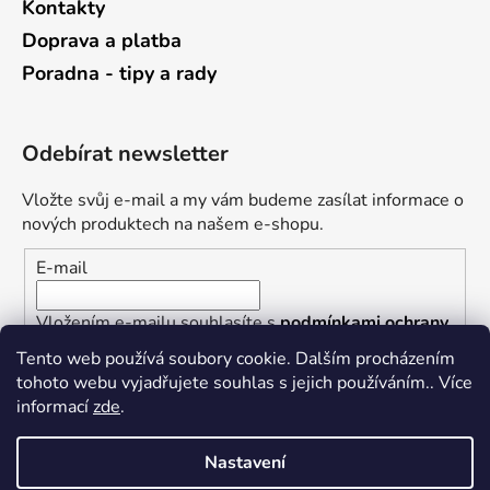
Kontakty
Doprava a platba
Poradna - tipy a rady
Odebírat newsletter
Vložte svůj e-mail a my vám budeme zasílat informace o
nových produktech na našem e-shopu.
E-mail
Vložením e-mailu souhlasíte s
podmínkami ochrany
osobních údajů
Tento web používá soubory cookie. Dalším procházením
tohoto webu vyjadřujete souhlas s jejich používáním.. Více
PŘIHLÁSIT SE
informací
zde
.
Nastavení