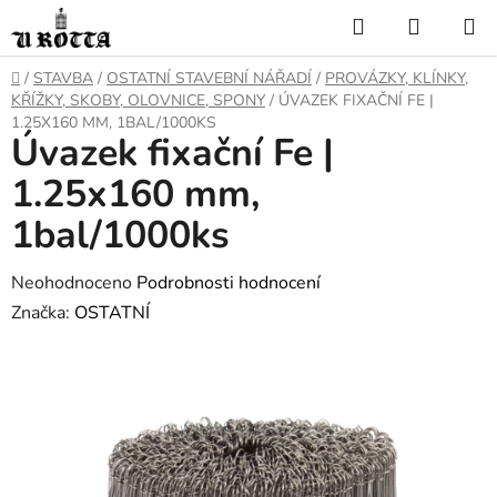
Přejít
Hledat
NÁKUP
na
KOŠÍK
obsah
DOMŮ
/
STAVBA
/
OSTATNÍ STAVEBNÍ NÁŘADÍ
/
PROVÁZKY, KLÍNKY,
KŘÍŽKY, SKOBY, OLOVNICE, SPONY
/
ÚVAZEK FIXAČNÍ FE |
1.25X160 MM, 1BAL/1000KS
Úvazek fixační Fe |
1.25x160 mm,
1bal/1000ks
Průměrné
Neohodnoceno
Podrobnosti hodnocení
hodnocení
Značka:
OSTATNÍ
produktu
je
0,0
z
5
hvězdiček.