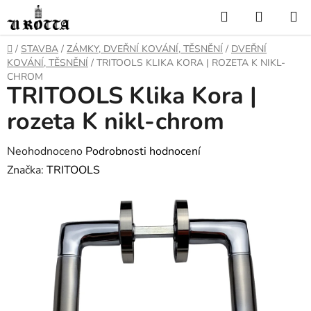
Přejít
Hledat
NÁKUP
na
KOŠÍK
obsah
DOMŮ
/
STAVBA
/
ZÁMKY, DVEŘNÍ KOVÁNÍ, TĚSNĚNÍ
/
DVEŘNÍ
KOVÁNÍ, TĚSNĚNÍ
/
TRITOOLS KLIKA KORA | ROZETA K NIKL-
CHROM
TRITOOLS Klika Kora |
rozeta K nikl-chrom
Průměrné
Neohodnoceno
Podrobnosti hodnocení
hodnocení
Značka:
TRITOOLS
produktu
je
0,0
z
5
hvězdiček.