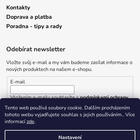
Kontakty
Doprava a platba
Poradna - tipy a rady
Odebírat newsletter
Vložte svůj e-mail a my vám budeme zasílat informace o
nových produktech na našem e-shopu.
E-mail
Vložením e-mailu souhlasíte s
podmínkami ochrany
osobních údajů
Tento web používá soubory cookie. Dalším procházením
tohoto webu vyjadřujete souhlas s jejich používáním.. Více
PŘIHLÁSIT SE
informací
zde
.
Nastavení