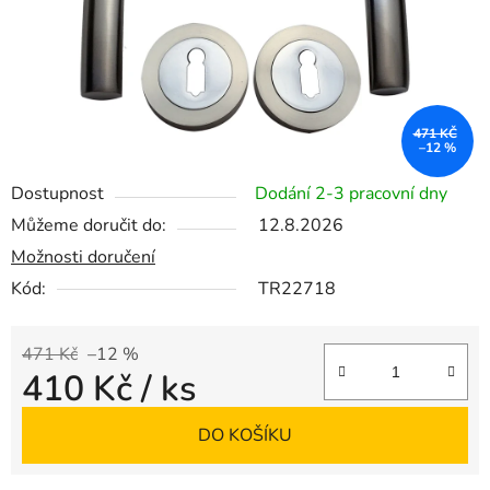
471 KČ
–12 %
Dostupnost
Dodání 2-3 pracovní dny
Můžeme doručit do:
12.8.2026
Možnosti doručení
Kód:
TR22718
471 Kč
–12 %
410 Kč
/ ks
Měrná cena:
DO KOŠÍKU