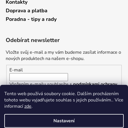
Kontakty
Doprava a platba
Poradna - tipy a rady
Odebírat newsletter
Vložte svůj e-mail a my vám budeme zasílat informace o
nových produktech na našem e-shopu.
E-mail
Vložením e-mailu souhlasíte s
podmínkami ochrany
osobních údajů
Tento web používá soubory cookie. Dalším procházením
tohoto webu vyjadřujete souhlas s jejich používáním.. Více
PŘIHLÁSIT SE
informací
zde
.
Nastavení