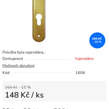
165 KČ
–10 %
Položka byla vyprodána…
Dostupnost
Vyprodáno
Možnosti doručení
Kód:
1606
165 Kč
–10 %
148 Kč
/ ks
Měrná cena: