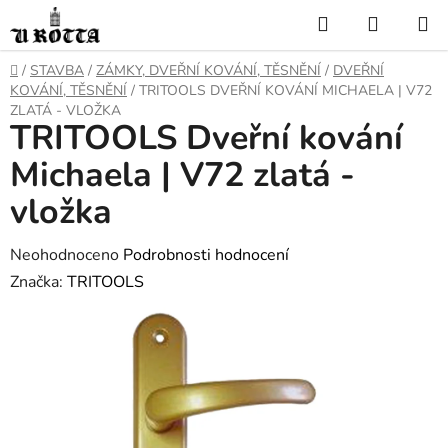
Přejít
Hledat
NÁKUP
na
KOŠÍK
obsah
DOMŮ
/
STAVBA
/
ZÁMKY, DVEŘNÍ KOVÁNÍ, TĚSNĚNÍ
/
DVEŘNÍ
KOVÁNÍ, TĚSNĚNÍ
/
TRITOOLS DVEŘNÍ KOVÁNÍ MICHAELA | V72
ZLATÁ - VLOŽKA
TRITOOLS Dveřní kování
Michaela | V72 zlatá -
vložka
Průměrné
Neohodnoceno
Podrobnosti hodnocení
hodnocení
Značka:
TRITOOLS
produktu
je
0,0
z
5
hvězdiček.