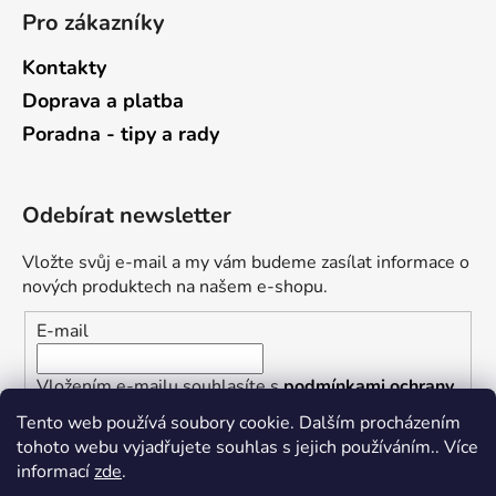
Pro zákazníky
Kontakty
Doprava a platba
Poradna - tipy a rady
Odebírat newsletter
Vložte svůj e-mail a my vám budeme zasílat informace o
nových produktech na našem e-shopu.
E-mail
Vložením e-mailu souhlasíte s
podmínkami ochrany
osobních údajů
Tento web používá soubory cookie. Dalším procházením
tohoto webu vyjadřujete souhlas s jejich používáním.. Více
PŘIHLÁSIT SE
informací
zde
.