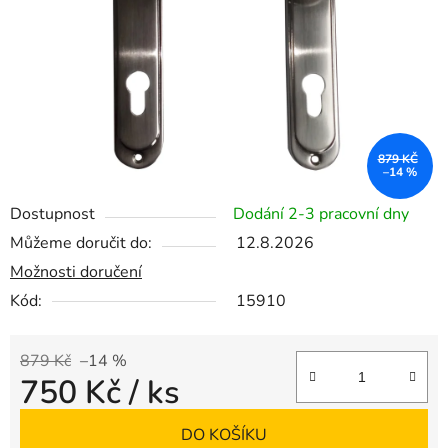
879 KČ
–14 %
Dostupnost
Dodání 2-3 pracovní dny
Můžeme doručit do:
12.8.2026
Možnosti doručení
Kód:
15910
879 Kč
–14 %
750 Kč
/ ks
Měrná cena:
DO KOŠÍKU