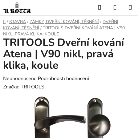
Přejít
Hledat
NÁKUP
na
KOŠÍK
obsah
DOMŮ
/
STAVBA
/
ZÁMKY, DVEŘNÍ KOVÁNÍ, TĚSNĚNÍ
/
DVEŘNÍ
KOVÁNÍ, TĚSNĚNÍ
/
TRITOOLS DVEŘNÍ KOVÁNÍ ATENA | V90
NIKL, PRAVÁ KLIKA, KOULE
TRITOOLS Dveřní kování
Atena | V90 nikl, pravá
klika, koule
Průměrné
Neohodnoceno
Podrobnosti hodnocení
hodnocení
Značka:
TRITOOLS
produktu
je
0,0
z
5
hvězdiček.