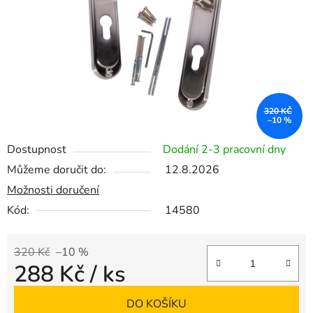
320 KČ
–10 %
Dostupnost
Dodání 2-3 pracovní dny
Můžeme doručit do:
12.8.2026
Možnosti doručení
Kód:
14580
320 Kč
–10 %
288 Kč
/ ks
Měrná cena:
DO KOŠÍKU