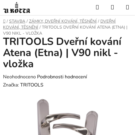
Přejít
Hledat
NÁKUP
na
KOŠÍK
obsah
DOMŮ
/
STAVBA
/
ZÁMKY, DVEŘNÍ KOVÁNÍ, TĚSNĚNÍ
/
DVEŘNÍ
KOVÁNÍ, TĚSNĚNÍ
/
TRITOOLS DVEŘNÍ KOVÁNÍ ATENA (ETNA) |
V90 NIKL - VLOŽKA
TRITOOLS Dveřní kování
Atena (Etna) | V90 nikl -
vložka
Průměrné
Neohodnoceno
Podrobnosti hodnocení
hodnocení
Značka:
TRITOOLS
produktu
je
0,0
z
5
hvězdiček.