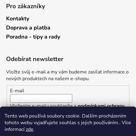
Pro zákazníky
Kontakty
Doprava a platba
Poradna - tipy a rady
Odebírat newsletter
Vložte svůj e-mail a my vám budeme zasílat informace o
nových produktech na našem e-shopu.
E-mail
Vložením e-mailu souhlasíte s
podmínkami ochrany
osobních údajů
Tento web používá soubory cookie. Dalším procházením
tohoto webu vyjadřujete souhlas s jejich používáním.. Více
PŘIHLÁSIT SE
informací
zde
.