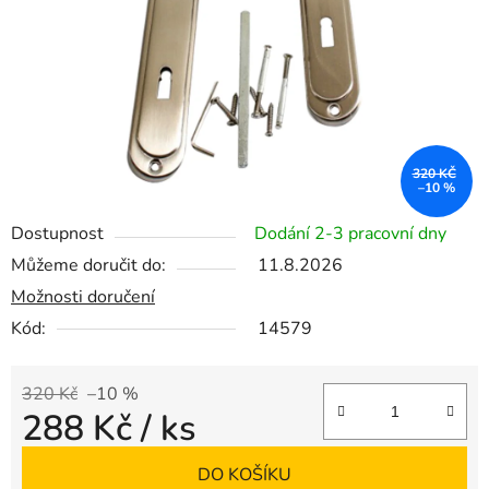
320 KČ
–10 %
Dostupnost
Dodání 2-3 pracovní dny
Můžeme doručit do:
11.8.2026
Možnosti doručení
Kód:
14579
320 Kč
–10 %
288 Kč
/ ks
Měrná cena:
DO KOŠÍKU