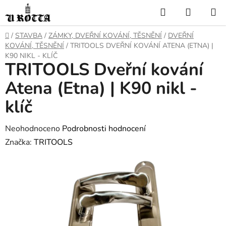
Přejít
Hledat
NÁKUP
na
KOŠÍK
obsah
DOMŮ
/
STAVBA
/
ZÁMKY, DVEŘNÍ KOVÁNÍ, TĚSNĚNÍ
/
DVEŘNÍ
KOVÁNÍ, TĚSNĚNÍ
/
TRITOOLS DVEŘNÍ KOVÁNÍ ATENA (ETNA) |
K90 NIKL - KLÍČ
TRITOOLS Dveřní kování
Atena (Etna) | K90 nikl -
klíč
Průměrné
Neohodnoceno
Podrobnosti hodnocení
hodnocení
Značka:
TRITOOLS
produktu
je
0,0
z
5
hvězdiček.