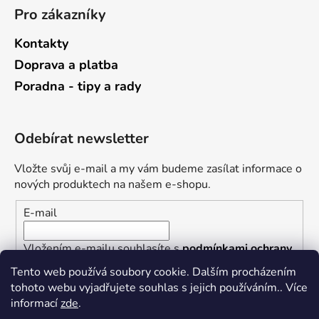
Pro zákazníky
Kontakty
Doprava a platba
Poradna - tipy a rady
Odebírat newsletter
Vložte svůj e-mail a my vám budeme zasílat informace o
nových produktech na našem e-shopu.
E-mail
Vložením e-mailu souhlasíte s
podmínkami ochrany
osobních údajů
Tento web používá soubory cookie. Dalším procházením
tohoto webu vyjadřujete souhlas s jejich používáním.. Více
PŘIHLÁSIT SE
informací
zde
.