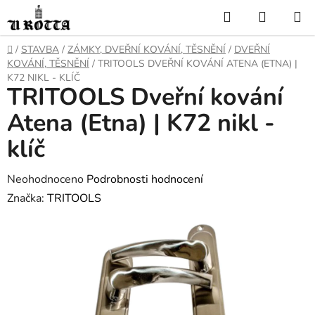
Přejít
Hledat
NÁKUP
na
KOŠÍK
obsah
DOMŮ
/
STAVBA
/
ZÁMKY, DVEŘNÍ KOVÁNÍ, TĚSNĚNÍ
/
DVEŘNÍ
KOVÁNÍ, TĚSNĚNÍ
/
TRITOOLS DVEŘNÍ KOVÁNÍ ATENA (ETNA) |
K72 NIKL - KLÍČ
TRITOOLS Dveřní kování
Atena (Etna) | K72 nikl -
klíč
Průměrné
Neohodnoceno
Podrobnosti hodnocení
hodnocení
Značka:
TRITOOLS
produktu
je
0,0
z
5
hvězdiček.