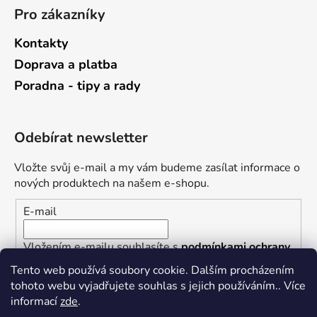
Pro zákazníky
Kontakty
Doprava a platba
Poradna - tipy a rady
Odebírat newsletter
Vložte svůj e-mail a my vám budeme zasílat informace o
nových produktech na našem e-shopu.
E-mail
Vložením e-mailu souhlasíte s
podmínkami ochrany
osobních údajů
Tento web používá soubory cookie. Dalším procházením
tohoto webu vyjadřujete souhlas s jejich používáním.. Více
PŘIHLÁSIT SE
informací
zde
.