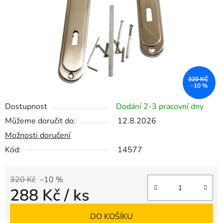
320 KČ
–10 %
Dostupnost
Dodání 2-3 pracovní dny
Můžeme doručit do:
12.8.2026
Možnosti doručení
Kód:
14577
320 Kč
–10 %
288 Kč
/ ks
Měrná cena:
DO KOŠÍKU