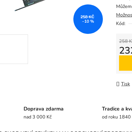
Můžeme
0,0
Možnos
z
258 KČ
–10 %
5
Kód:
hvězdič
258 K
23
Měrná
Tisk
Doprava zdarma
Tradice a kv
nad 3 000 Kč
od roku 1840