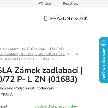
Přihlášení
Registrace
PRÁZDNÝ KOŠÍK
NÁKUPNÍ
KOŠÍK
VBA
/
ZÁMKY, DVEŘNÍ KOVÁNÍ, TĚSNĚNÍ
/
ACÍ ZÁMKY, ODLITKY, STAVEBNÍ VLOŽKY
/
TESLA
ADLABACÍ | V60/72 P- L ZN (01683)
LA Zámek zadlabací |
/72 P- L ZN (01683)
né
dnoceno
Podrobnosti hodnocení
ení
:
TESLA
tu
nost
Dodání 2-3 pracovní dny