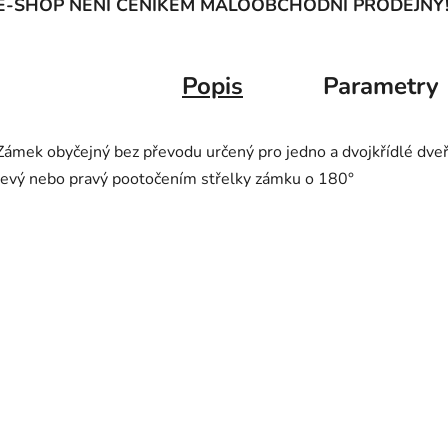
E-SHOP NENÍ CENÍKEM MALOOBCHODNÍ PRODEJNY
Popis
Parametry
Zámek obyčejný bez převodu určený pro jedno a dvojkřídlé dve
levý nebo pravý pootočením střelky zámku o 180°