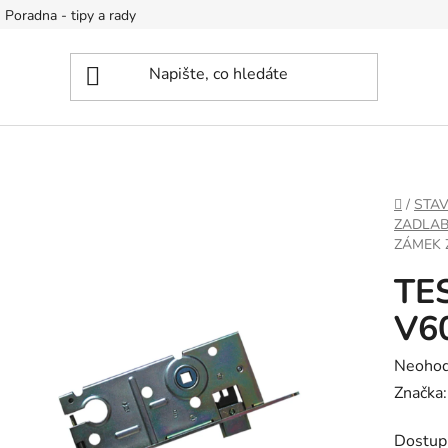
Poradna - tipy a rady
DOMŮ
/
STA
ZADLAB
ZÁMEK Z
TES
V60
Průměr
Neoho
hodnoc
Značka
produk
Dostup
je