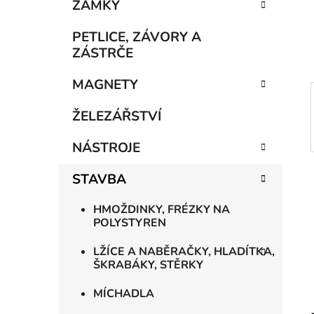
n
ZÁMKY
í
p
PETLICE, ZÁVORY A
a
ZÁSTRČE
n
MAGNETY
e
l
ŽELEZÁŘSTVÍ
NÁSTROJE
STAVBA
HMOŽDINKY, FRÉZKY NA
POLYSTYREN
LŽÍCE A NABĚRAČKY, HLADÍTKA,
ŠKRABÁKY, STĚRKY
MÍCHADLA