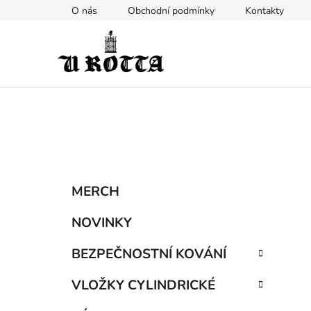
Přejít
O nás
Obchodní podmínky
Kontakty
na
obsah
P
K
Přeskočit
MERCH
a
kategorie
o
t
s
NOVINKY
e
t
g
BEZPEČNOSTNÍ KOVÁNÍ
r
o
a
r
VLOŽKY CYLINDRICKÉ
i
n
e