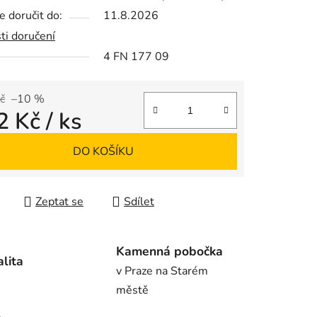
 doručit do:
11.8.2026
ti doručení
4 FN 177 09
ek.
č
–10 %
2 Kč
/ ks
 cena:
DO KOŠÍKU
Zeptat se
Sdílet
Kamenná pobočka
alita
v Praze na Starém
městě