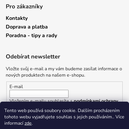
Pro zákazníky
Kontakty
Doprava a platba
Poradna - tipy a rady
Odebírat newsletter
Vložte svůj e-mail a my vám budeme zasílat informace o
nových produktech na našem e-shopu.
E-mail
Vložením e-mailu souhlasíte s
podmínkami ochrany
osobních údajů
Tento web používá soubory cookie. Dalším procházením
tohoto webu vyjadřujete souhlas s jejich používáním.. Více
PŘIHLÁSIT SE
informací
zde
.