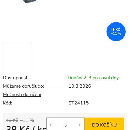
43 KČ
–11 %
Dostupnost
Dodání 2-3 pracovní dny
Můžeme doručit do:
10.8.2026
Možnosti doručení
Kód:
ST24115
43 Kč
–11 %
DO KOŠÍKU
38 Kč
/ ks