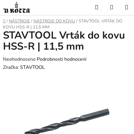
Přejít
Hledat
NÁKUP
na
KOŠÍK
obsah
DOMŮ
/
NÁSTROJE
/
NÁSTROJE DO KOVU
/
STAVTOOL VRTÁK DO
KOVU HSS-R | 11,5 MM
STAVTOOL Vrták do kovu
HSS-R | 11,5 mm
Průměrné
Neohodnoceno
Podrobnosti hodnocení
hodnocení
Značka:
STAVTOOL
produktu
je
0,0
z
5
hvězdiček.