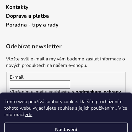
Kontakty
Doprava a platba
Poradna - tipy a rady
Odebírat newsletter
Vložte svůj e-mail a my vám budeme zasílat informace o
nových produktech na našem e-shopu.
E-mail
Vložením e-mailu souhlasíte s
podmínkami ochrany
osobních údajů
Tento web používá soubory cookie. Dalším procházením
tohoto webu vyjadřujete souhlas s jejich používáním.. Více
PŘIHLÁSIT SE
informací
zde
.
Nastavení