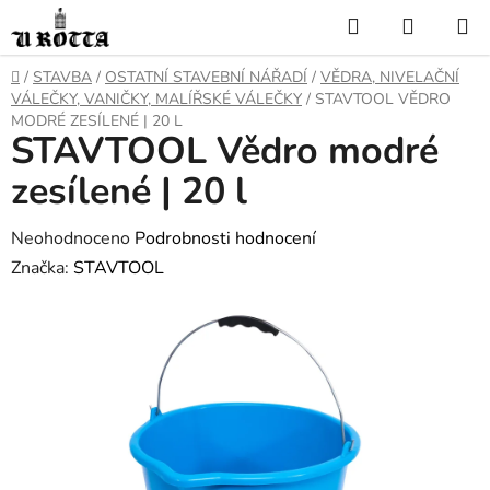
Přejít
Hledat
NÁKUP
na
KOŠÍK
obsah
DOMŮ
/
STAVBA
/
OSTATNÍ STAVEBNÍ NÁŘADÍ
/
VĚDRA, NIVELAČNÍ
VÁLEČKY, VANIČKY, MALÍŘSKÉ VÁLEČKY
/
STAVTOOL VĚDRO
MODRÉ ZESÍLENÉ | 20 L
STAVTOOL Vědro modré
zesílené | 20 l
Průměrné
Neohodnoceno
Podrobnosti hodnocení
hodnocení
Značka:
STAVTOOL
produktu
je
0,0
z
5
hvězdiček.