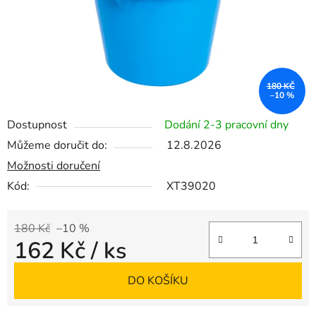
180 KČ
–10 %
Dostupnost
Dodání 2-3 pracovní dny
Můžeme doručit do:
12.8.2026
Možnosti doručení
Kód:
XT39020
180 Kč
–10 %
162 Kč
/ ks
Měrná cena:
DO KOŠÍKU