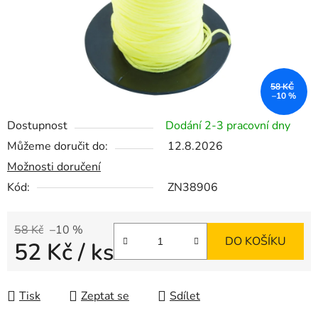
58 KČ
–10 %
Dostupnost
Dodání 2-3 pracovní dny
Můžeme doručit do:
12.8.2026
Možnosti doručení
Kód:
ZN38906
58 Kč
–10 %
DO KOŠÍKU
52 Kč
/ ks
Měrná cena:
Tisk
Zeptat se
Sdílet