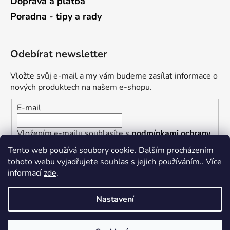
Doprava a platba
Poradna - tipy a rady
Odebírat newsletter
Vložte svůj e-mail a my vám budeme zasílat informace o
nových produktech na našem e-shopu.
E-mail
Vložením e-mailu souhlasíte s
podmínkami ochrany
osobních údajů
Tento web používá soubory cookie. Dalším procházením
tohoto webu vyjadřujete souhlas s jejich používáním.. Více
PŘIHLÁSIT SE
informací
zde
.
Nastavení
Vytvořil Shoptet