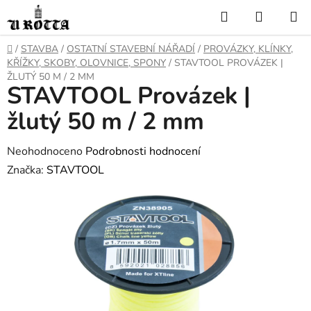
Přejít
Hledat
NÁKUP
na
KOŠÍK
obsah
DOMŮ
/
STAVBA
/
OSTATNÍ STAVEBNÍ NÁŘADÍ
/
PROVÁZKY, KLÍNKY,
KŘÍŽKY, SKOBY, OLOVNICE, SPONY
/
STAVTOOL PROVÁZEK |
ŽLUTÝ 50 M / 2 MM
STAVTOOL Provázek |
žlutý 50 m / 2 mm
Průměrné
Neohodnoceno
Podrobnosti hodnocení
hodnocení
Značka:
STAVTOOL
produktu
je
0,0
z
5
hvězdiček.