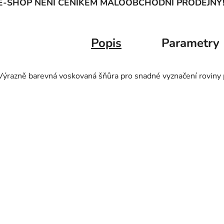
E-SHOP NENÍ CENÍKEM MALOOBCHODNÍ PRODEJNY
Popis
Parametry
Výrazně barevná voskovaná šňůra pro snadné vyznačení roviny p