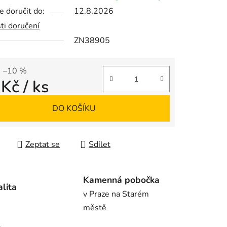
 doručit do:
12.8.2026
ti doručení
ZN38905
ek.
–10 %
 Kč
/ ks
 cena:
DO KOŠÍKU
Zeptat se
Sdílet
Kamenná pobočka
alita
v Praze na Starém
městě