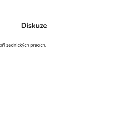
!
Diskuze
ři zednických pracích.