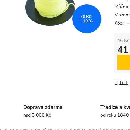
Můžeme
0,0
Možnos
z
46 KČ
–10 %
5
Kód:
hvězdič
46 Kč
41
Měrná
Tisk
Doprava zdarma
Tradice a kv
nad 3 000 Kč
od roku 1840