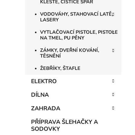
KLEŠTĚ, ČISTIČE SPÁR
VODOVÁHY, STAHOVACÍ LATĚ,
LASERY
VYTLAČOVACÍ PISTOLE, PISTOLE
NA TMEL, PU PĚNY
ZÁMKY, DVEŘNÍ KOVÁNÍ,
TĚSNĚNÍ
ŽEBŘÍKY, ŠTAFLE
ELEKTRO
DÍLNA
ZAHRADA
PŘÍPRAVA ŠLEHAČKY A
SODOVKY