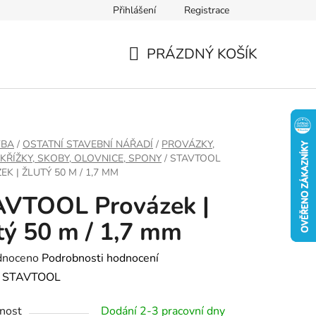
Přihlášení
Registrace
PRÁZDNÝ KOŠÍK
NÁKUPNÍ
KOŠÍK
VBA
/
OSTATNÍ STAVEBNÍ NÁŘADÍ
/
PROVÁZKY,
 KŘÍŽKY, SKOBY, OLOVNICE, SPONY
/
STAVTOOL
K | ŽLUTÝ 50 M / 1,7 MM
AVTOOL Provázek |
tý 50 m / 1,7 mm
né
dnoceno
Podrobnosti hodnocení
ení
:
STAVTOOL
tu
nost
Dodání 2-3 pracovní dny