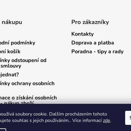
o nákupu
Pro zákazníky
Kontakty
dní podmínky
Doprava a platba
ní košík
Poradna - tipy a rady
nky odstoupení od
 smlouvy
bjednat?
nky ochrany osobních
mace o získání osobních
 - nákup zboží
mace o získání osobních
oužívá soubory cookie. Dalším procházením tohoto
 - zasílání newsletterů
jete souhlas s jejich používáním.. Více informací
zde
.