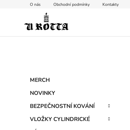
Přejít
O nás
Obchodní podmínky
Kontakty
na
obsah
P
K
Přeskočit
MERCH
a
kategorie
o
t
s
NOVINKY
e
t
g
BEZPEČNOSTNÍ KOVÁNÍ
r
o
a
r
VLOŽKY CYLINDRICKÉ
i
n
e