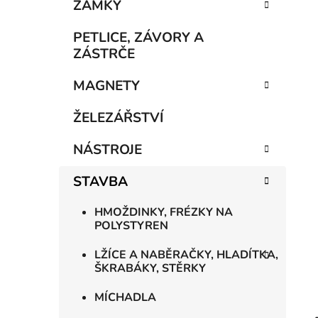
n
ZÁMKY
í
p
PETLICE, ZÁVORY A
a
ZÁSTRČE
n
MAGNETY
e
l
ŽELEZÁŘSTVÍ
NÁSTROJE
STAVBA
HMOŽDINKY, FRÉZKY NA
POLYSTYREN
LŽÍCE A NABĚRAČKY, HLADÍTKA,
ŠKRABÁKY, STĚRKY
MÍCHADLA