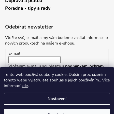
Doprava a platba
Poradna - tipy a rady
Odebírat newsletter
Vložte svůj e-mail a my vám budeme zasílat informace o
nových produktech na našem e-shopu.
E-mail
Vložením e-mailu souhlasíte s
podmínkami ochrany
osobních údajů
Tento web používá soubory cookie. Dalším procházením
tohoto webu vyjadřujete souhlas s jejich používáním.. Více
PŘIHLÁSIT SE
informací
zde
.
Nastavení
Vytvořil Shoptet