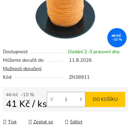
46 KČ
–10 %
Dostupnost
Dodání 2-3 pracovní dny
Můžeme doručit do:
11.8.2026
Možnosti doručení
Kód:
ZN38911
46 Kč
–10 %
DO KOŠÍKU
41 Kč
/ ks
Měrná cena:
Tisk
Zeptat se
Sdílet