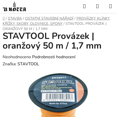
Přejít
Hledat
NÁKUP
na
KOŠÍK
obsah
DOMŮ
/
STAVBA
/
OSTATNÍ STAVEBNÍ NÁŘADÍ
/
PROVÁZKY, KLÍNKY,
KŘÍŽKY, SKOBY, OLOVNICE, SPONY
/
STAVTOOL PROVÁZEK |
ORANŽOVÝ 50 M / 1,7 MM
STAVTOOL Provázek |
oranžový 50 m / 1,7 mm
Průměrné
Neohodnoceno
Podrobnosti hodnocení
hodnocení
Značka:
STAVTOOL
produktu
je
0,0
z
5
hvězdiček.