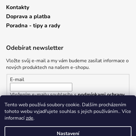
Kontakty
Doprava a platba
Poradna - tipy a rady
Odebírat newsletter
Vložte svůj e-mail a my vám budeme zasílat informace o
nových produktech na našem e-shopu.
E-mail
Vložením e-mailu souhlasíte s
podmínkami ochrany
osobních údajů
Tento web používá soubory cookie. Dalším procházením
tohoto webu vyjadřujete souhlas s jejich používáním.. Více
PŘIHLÁSIT SE
informací
zde
.
Nastavení