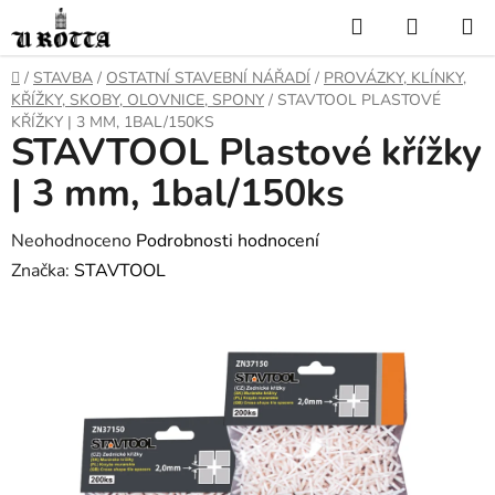
Přejít
Hledat
NÁKUP
na
KOŠÍK
obsah
DOMŮ
/
STAVBA
/
OSTATNÍ STAVEBNÍ NÁŘADÍ
/
PROVÁZKY, KLÍNKY,
KŘÍŽKY, SKOBY, OLOVNICE, SPONY
/
STAVTOOL PLASTOVÉ
KŘÍŽKY | 3 MM, 1BAL/150KS
STAVTOOL Plastové křížky
| 3 mm, 1bal/150ks
Průměrné
Neohodnoceno
Podrobnosti hodnocení
hodnocení
Značka:
STAVTOOL
produktu
je
0,0
z
5
hvězdiček.