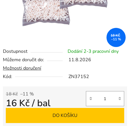
18 KČ
–11 %
Dostupnost
Dodání 2-3 pracovní dny
Můžeme doručit do:
11.8.2026
Možnosti doručení
Kód:
ZN37152
18 Kč
–11 %
16 Kč
/ bal
Měrná cena:
DO KOŠÍKU