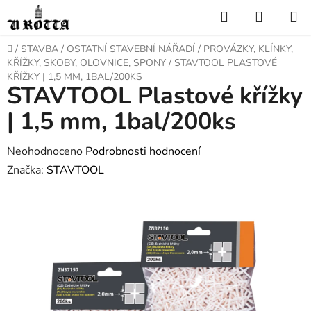
Přejít
Hledat
NÁKUP
na
KOŠÍK
obsah
DOMŮ
/
STAVBA
/
OSTATNÍ STAVEBNÍ NÁŘADÍ
/
PROVÁZKY, KLÍNKY,
KŘÍŽKY, SKOBY, OLOVNICE, SPONY
/
STAVTOOL PLASTOVÉ
KŘÍŽKY | 1,5 MM, 1BAL/200KS
STAVTOOL Plastové křížky
| 1,5 mm, 1bal/200ks
Průměrné
Neohodnoceno
Podrobnosti hodnocení
hodnocení
Značka:
STAVTOOL
produktu
je
0,0
z
5
hvězdiček.