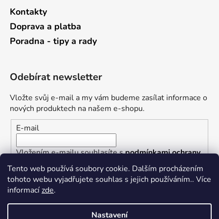
Kontakty
Doprava a platba
Poradna - tipy a rady
Odebírat newsletter
Vložte svůj e-mail a my vám budeme zasílat informace o
nových produktech na našem e-shopu.
E-mail
Vložením e-mailu souhlasíte s
podmínkami ochrany
osobních údajů
Tento web používá soubory cookie. Dalším procházením
tohoto webu vyjadřujete souhlas s jejich používáním.. Více
PŘIHLÁSIT SE
informací
zde
.
Nastavení