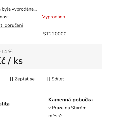
tu
a byla vyprodána…
nost
Vyprodáno
ti doručení
ST220000
ek.
–14 %
Kč
/ ks
 cena:
Zeptat se
Sdílet
Kamenná pobočka
alita
v Praze na Starém
městě
!