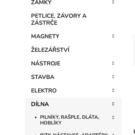
n
ZÁMKY
í
p
PETLICE, ZÁVORY A
a
ZÁSTRČE
n
MAGNETY
e
l
ŽELEZÁŘSTVÍ
NÁSTROJE
STAVBA
ELEKTRO
DÍLNA
PILNÍKY, RAŠPLE, DLÁTA,
HOBLÍKY