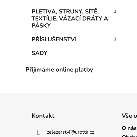
PLETIVA, STRUNY, SÍTĚ,
TEXTÍLIE, VÁZACÍ DRÁTY A
PÁSKY
PŘÍSLUŠENSTVÍ
SADY
Přijímáme online platby
Z
á
Kontakt
Vše 
p
a
O nás
zelezarstvi
@
urotta.cz
t