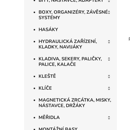
BITY, NÁSTAVCE, ADAPTÉRY
BOXY, ORGANIZÉRY, ZÁVĚSNÉ
SYSTÉMY
HASÁKY
HYDRAULICKÁ ZAŘÍZENÍ,
KLADKY, NAVIJÁKY
KLADIVA, SEKERY, PALIČKY,
PALICE, KALAČE
KLEŠTĚ
KLÍČE
MAGNETICKÁ ZRCÁTKA, MISKY,
NÁSTAVCE, DRŽÁKY
MĚŘIDLA
MONTÁŽNÍ BASY