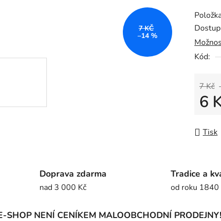
produk
Položk
je
Dostup
7 KČ
0,0
–14 %
Možnos
z
Kód:
5
hvězdič
7 Kč
6 
Měrná
Tisk
Doprava zdarma
Tradice a kv
nad 3 000 Kč
od roku 1840
E-SHOP NENÍ CENÍKEM MALOOBCHODNÍ PRODEJNY