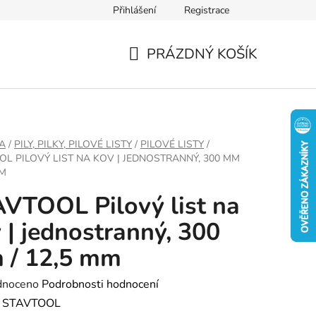
Přihlášení
Registrace
PRÁZDNÝ KOŠÍK
NÁKUPNÍ
KOŠÍK
A
/
PILY, PILKY, PILOVÉ LISTY
/
PILOVÉ LISTY
/
OL PILOVÝ LIST NA KOV | JEDNOSTRANNÝ, 300 MM
MM
VTOOL Pilový list na
 | jednostranný, 300
 / 12,5 mm
né
dnoceno
Podrobnosti hodnocení
ení
:
STAVTOOL