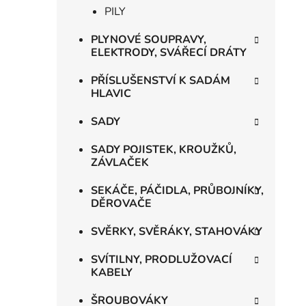
PILY
PLYNOVÉ SOUPRAVY,
ELEKTRODY, SVÁŘECÍ DRÁTY
PŘÍSLUŠENSTVÍ K SADÁM
HLAVIC
SADY
SADY POJISTEK, KROUŽKŮ,
ZÁVLAČEK
SEKÁČE, PÁČIDLA, PRŮBOJNÍKY,
DĚROVAČE
SVĚRKY, SVĚRÁKY, STAHOVÁKY
SVÍTILNY, PRODLUŽOVACÍ
KABELY
ŠROUBOVÁKY