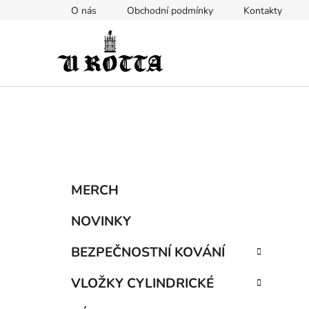
Přejít
O nás
Obchodní podmínky
Kontakty
na
obsah
P
K
Přeskočit
MERCH
a
kategorie
o
t
s
NOVINKY
e
t
g
BEZPEČNOSTNÍ KOVÁNÍ
r
o
a
r
VLOŽKY CYLINDRICKÉ
i
n
e