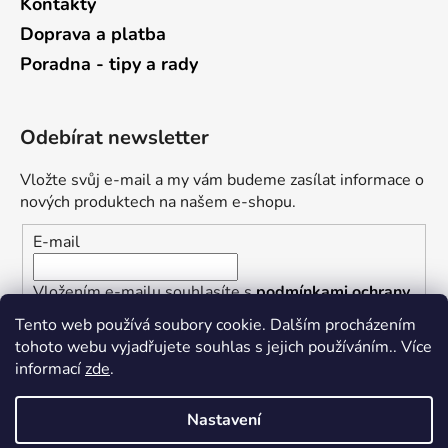
Kontakty
Doprava a platba
Poradna - tipy a rady
Odebírat newsletter
Vložte svůj e-mail a my vám budeme zasílat informace o
nových produktech na našem e-shopu.
E-mail
Vložením e-mailu souhlasíte s
podmínkami ochrany
osobních údajů
Tento web používá soubory cookie. Dalším procházením
tohoto webu vyjadřujete souhlas s jejich používáním.. Více
PŘIHLÁSIT SE
informací
zde
.
Nastavení