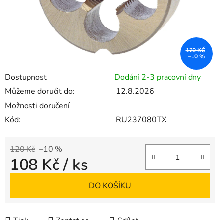
120 KČ
–10 %
Dostupnost
Dodání 2-3 pracovní dny
Můžeme doručit do:
12.8.2026
Možnosti doručení
Kód:
RU237080TX
120 Kč
–10 %
108 Kč
/ ks
Měrná cena:
DO KOŠÍKU