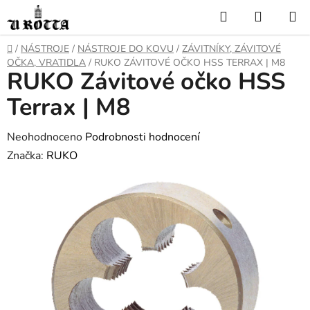
Přejít
Hledat
NÁKUP
na
KOŠÍK
obsah
DOMŮ
/
NÁSTROJE
/
NÁSTROJE DO KOVU
/
ZÁVITNÍKY, ZÁVITOVÉ
OČKA, VRATIDLA
/
RUKO ZÁVITOVÉ OČKO HSS TERRAX | M8
RUKO Závitové očko HSS
Terrax | M8
Průměrné
Neohodnoceno
Podrobnosti hodnocení
hodnocení
Značka:
RUKO
produktu
je
0,0
z
5
hvězdiček.