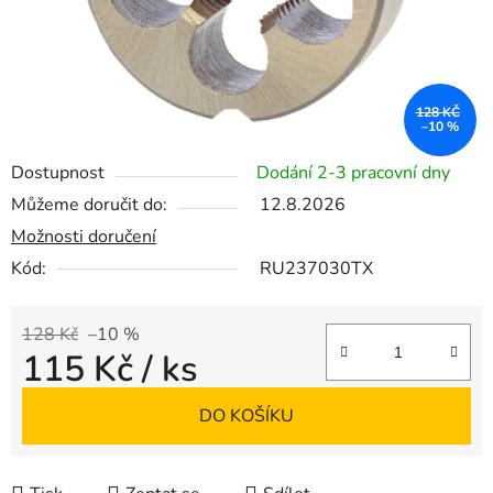
128 KČ
–10 %
Dostupnost
Dodání 2-3 pracovní dny
Můžeme doručit do:
12.8.2026
Možnosti doručení
Kód:
RU237030TX
128 Kč
–10 %
115 Kč
/ ks
Měrná cena:
DO KOŠÍKU