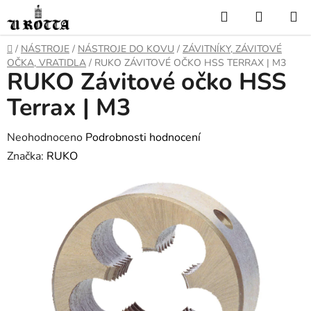
Přejít
Hledat
NÁKUP
na
KOŠÍK
obsah
DOMŮ
/
NÁSTROJE
/
NÁSTROJE DO KOVU
/
ZÁVITNÍKY, ZÁVITOVÉ
OČKA, VRATIDLA
/
RUKO ZÁVITOVÉ OČKO HSS TERRAX | M3
RUKO Závitové očko HSS
Terrax | M3
Průměrné
Neohodnoceno
Podrobnosti hodnocení
hodnocení
Značka:
RUKO
produktu
je
0,0
z
5
hvězdiček.