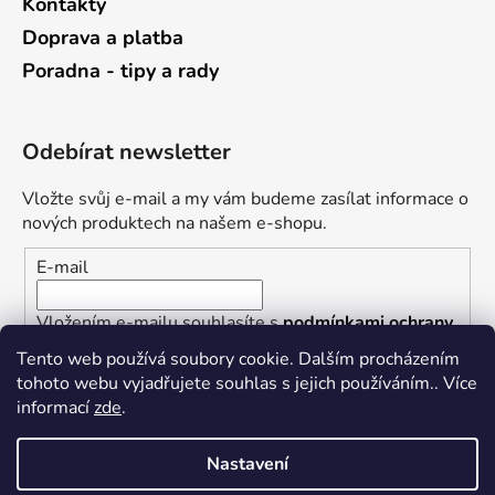
Kontakty
Doprava a platba
Poradna - tipy a rady
Odebírat newsletter
Vložte svůj e-mail a my vám budeme zasílat informace o
nových produktech na našem e-shopu.
E-mail
Vložením e-mailu souhlasíte s
podmínkami ochrany
osobních údajů
Tento web používá soubory cookie. Dalším procházením
tohoto webu vyjadřujete souhlas s jejich používáním.. Více
PŘIHLÁSIT SE
informací
zde
.
Nastavení