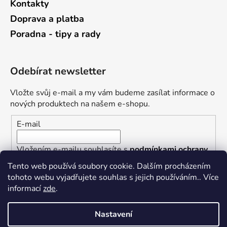
Kontakty
Doprava a platba
Poradna - tipy a rady
Odebírat newsletter
Vložte svůj e-mail a my vám budeme zasílat informace o
nových produktech na našem e-shopu.
E-mail
Vložením e-mailu souhlasíte s
podmínkami ochrany
osobních údajů
Tento web používá soubory cookie. Dalším procházením
tohoto webu vyjadřujete souhlas s jejich používáním.. Více
PŘIHLÁSIT SE
informací
zde
.
Nastavení