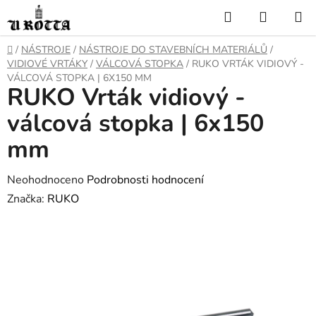
Přejít
Hledat
NÁKUP
na
KOŠÍK
obsah
DOMŮ
/
NÁSTROJE
/
NÁSTROJE DO STAVEBNÍCH MATERIÁLŮ
/
VIDIOVÉ VRTÁKY
/
VÁLCOVÁ STOPKA
/
RUKO VRTÁK VIDIOVÝ -
VÁLCOVÁ STOPKA | 6X150 MM
RUKO Vrták vidiový -
válcová stopka | 6x150
mm
Průměrné
Neohodnoceno
Podrobnosti hodnocení
hodnocení
Značka:
RUKO
produktu
je
0,0
z
5
hvězdiček.