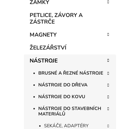
n
ZÁMKY
í
p
PETLICE, ZÁVORY A
a
ZÁSTRČE
n
MAGNETY
e
l
ŽELEZÁŘSTVÍ
NÁSTROJE
BRUSNÉ A ŘEZNÉ NÁSTROJE
NÁSTROJE DO DŘEVA
NÁSTROJE DO KOVU
NÁSTROJE DO STAVEBNÍCH
MATERIÁLŮ
SEKÁČE, ADAPTÉRY