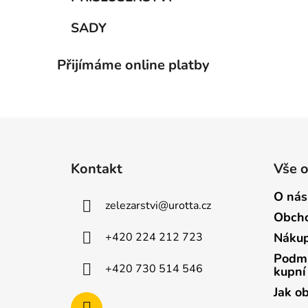
SADY
Přijímáme online platby
Z
á
Kontakt
Vše 
p
a
O nás
zelezarstvi
@
urotta.cz
t
Obcho
í
+420 224 212 723
Nákup
Podmí
+420 730 514 546
kupní
Jak o