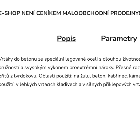
E-SHOP NENÍ CENÍKEM MALOOBCHODNÍ PRODEJNY
Popis
Parametry
Vrtáky do betonu ze speciální legované oceli s dlouhou životno
pružností a svysokým výkonem proextrémní nároky. Přesné ro
břitů z tvrdokovu. Oblasti použití: na žulu, beton, kabřinec, ká
použití: v lehkých vrtacích kladivech a v silných příklepových vr