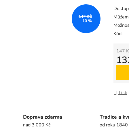
produk
Dostup
je
147 KČ
Můžeme
0,0
–10 %
Možnos
z
5
Kód:
hvězdič
147 K
13
Měrná
Tisk
Doprava zdarma
Tradice a kv
nad 3 000 Kč
od roku 1840