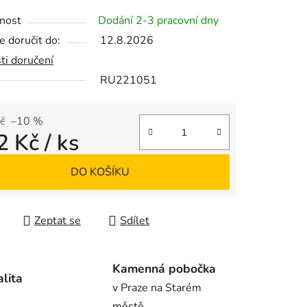
tu
nost
Dodání 2-3 pracovní dny
 doručit do:
12.8.2026
ti doručení
RU221051
ek.
č
–10 %
2 Kč
/ ks
 cena:
DO KOŠÍKU
Zeptat se
Sdílet
Kamenná pobočka
alita
v Praze na Starém
městě