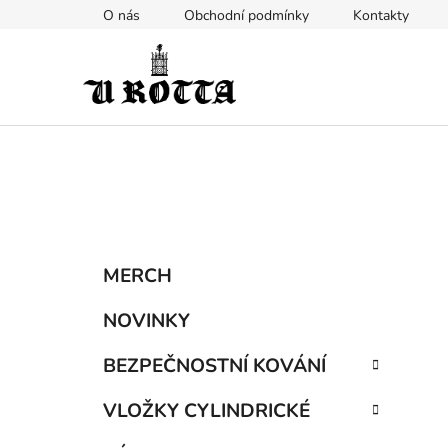
Přejít
O nás
Obchodní podmínky
Kontakty
na
obsah
P
K
Přeskočit
MERCH
a
kategorie
o
t
s
NOVINKY
e
t
g
BEZPEČNOSTNÍ KOVÁNÍ
r
o
a
r
VLOŽKY CYLINDRICKÉ
i
n
e