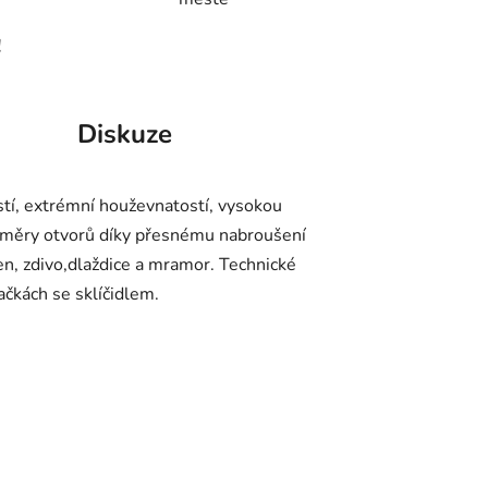
!
Diskuze
stí, extrémní houževnatostí, vysokou
změry otvorů díky přesnému nabroušení
men, zdivo,dlaždice a mramor. Technické
tačkách se sklíčidlem.