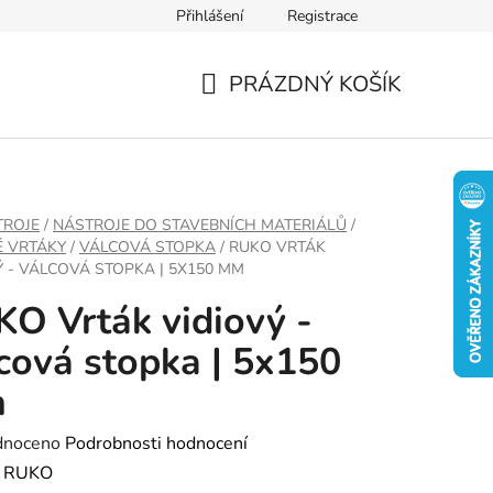
Přihlášení
Registrace
PRÁZDNÝ KOŠÍK
NÁKUPNÍ
KOŠÍK
TROJE
/
NÁSTROJE DO STAVEBNÍCH MATERIÁLŮ
/
É VRTÁKY
/
VÁLCOVÁ STOPKA
/
RUKO VRTÁK
Ý - VÁLCOVÁ STOPKA | 5X150 MM
O Vrták vidiový -
cová stopka | 5x150
m
né
dnoceno
Podrobnosti hodnocení
ení
:
RUKO