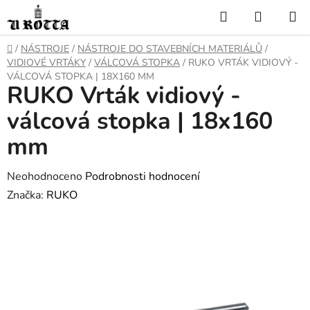
Přejít
Hledat
NÁKUP
na
KOŠÍK
obsah
DOMŮ
/
NÁSTROJE
/
NÁSTROJE DO STAVEBNÍCH MATERIÁLŮ
/
VIDIOVÉ VRTÁKY
/
VÁLCOVÁ STOPKA
/
RUKO VRTÁK VIDIOVÝ -
VÁLCOVÁ STOPKA | 18X160 MM
RUKO Vrták vidiový -
válcová stopka | 18x160
mm
Průměrné
Neohodnoceno
Podrobnosti hodnocení
hodnocení
Značka:
RUKO
produktu
je
0,0
z
5
hvězdiček.