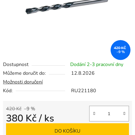
420 KČ
–9 %
Dostupnost
Dodání 2-3 pracovní dny
Můžeme doručit do:
12.8.2026
Možnosti doručení
Kód:
RU221180
420 Kč
–9 %
380 Kč
/ ks
Měrná cena:
DO KOŠÍKU