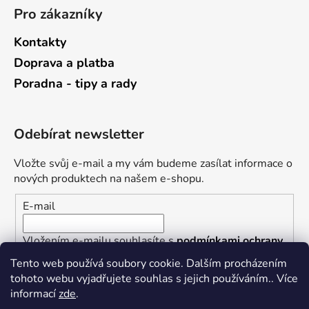
Pro zákazníky
Kontakty
Doprava a platba
Poradna - tipy a rady
Odebírat newsletter
Vložte svůj e-mail a my vám budeme zasílat informace o
nových produktech na našem e-shopu.
E-mail
Vložením e-mailu souhlasíte s
podmínkami ochrany
osobních údajů
Tento web používá soubory cookie. Dalším procházením
tohoto webu vyjadřujete souhlas s jejich používáním.. Více
PŘIHLÁSIT SE
informací
zde
.