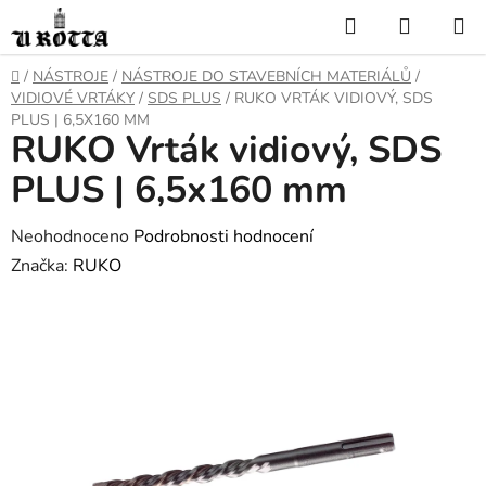
Přejít
Hledat
NÁKUP
na
KOŠÍK
obsah
DOMŮ
/
NÁSTROJE
/
NÁSTROJE DO STAVEBNÍCH MATERIÁLŮ
/
VIDIOVÉ VRTÁKY
/
SDS PLUS
/
RUKO VRTÁK VIDIOVÝ, SDS
PLUS | 6,5X160 MM
RUKO Vrták vidiový, SDS
PLUS | 6,5x160 mm
Průměrné
Neohodnoceno
Podrobnosti hodnocení
hodnocení
Značka:
RUKO
produktu
je
0,0
z
5
hvězdiček.