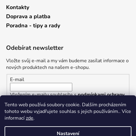
Kontakty
Doprava a platba
Poradna - tipy a rady
Odebírat newsletter
Vložte svůj e-mail a my vám budeme zasílat informace o
nových produktech na našem e-shopu.
E-mail
Vložením e-mailu souhlasíte s
podmínkami ochrany
osobních údajů
Tento web používá soubory cookie. Dalším procházením
tohoto webu vyjadřujete souhlas s jejich používáním.. Více
PŘIHLÁSIT SE
informací
zde
.
Nastavení