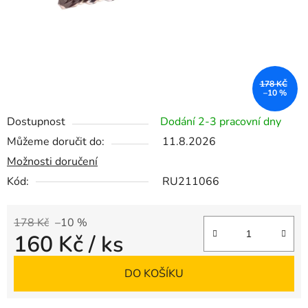
178 KČ
–10 %
Dostupnost
Dodání 2-3 pracovní dny
Můžeme doručit do:
11.8.2026
Možnosti doručení
Kód:
RU211066
178 Kč
–10 %
160 Kč
/ ks
Měrná cena:
DO KOŠÍKU