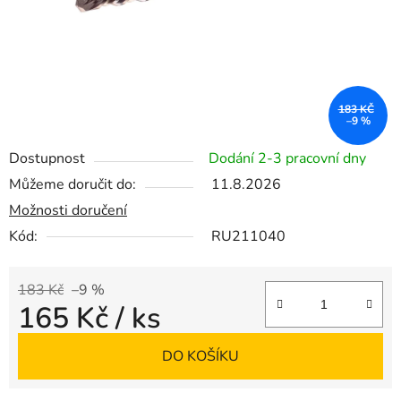
183 KČ
–9 %
Dostupnost
Dodání 2-3 pracovní dny
Můžeme doručit do:
11.8.2026
Možnosti doručení
Kód:
RU211040
183 Kč
–9 %
165 Kč
/ ks
Měrná cena:
DO KOŠÍKU