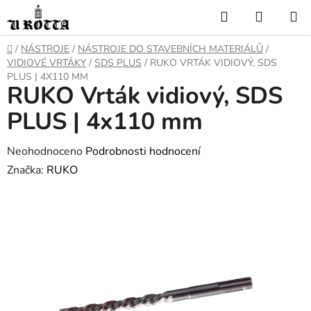
Přejít
Hledat
NÁKUP
na
KOŠÍK
obsah
DOMŮ
/
NÁSTROJE
/
NÁSTROJE DO STAVEBNÍCH MATERIÁLŮ
/
VIDIOVÉ VRTÁKY
/
SDS PLUS
/
RUKO VRTÁK VIDIOVÝ, SDS
PLUS | 4X110 MM
RUKO Vrták vidiový, SDS
PLUS | 4x110 mm
Průměrné
Neohodnoceno
Podrobnosti hodnocení
hodnocení
Značka:
RUKO
produktu
je
0,0
z
5
hvězdiček.