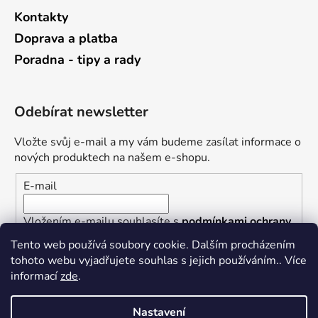
Kontakty
Doprava a platba
Poradna - tipy a rady
Odebírat newsletter
Vložte svůj e-mail a my vám budeme zasílat informace o
nových produktech na našem e-shopu.
E-mail
Vložením e-mailu souhlasíte s
podmínkami ochrany
osobních údajů
Tento web používá soubory cookie. Dalším procházením
tohoto webu vyjadřujete souhlas s jejich používáním.. Více
PŘIHLÁSIT SE
informací
zde
.
Nastavení