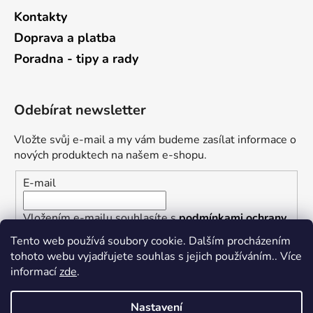
Kontakty
Doprava a platba
Poradna - tipy a rady
Odebírat newsletter
Vložte svůj e-mail a my vám budeme zasílat informace o
nových produktech na našem e-shopu.
E-mail
Vložením e-mailu souhlasíte s
podmínkami ochrany
osobních údajů
Tento web používá soubory cookie. Dalším procházením
tohoto webu vyjadřujete souhlas s jejich používáním.. Více
PŘIHLÁSIT SE
informací
zde
.
Nastavení