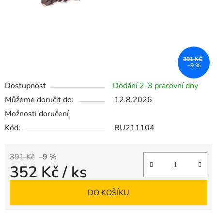
391 KČ
–9 %
Dostupnost
Dodání 2-3 pracovní dny
Můžeme doručit do:
12.8.2026
Možnosti doručení
Kód:
RU211104
391 Kč
–9 %
352 Kč
/ ks
Měrná cena:
DO KOŠÍKU