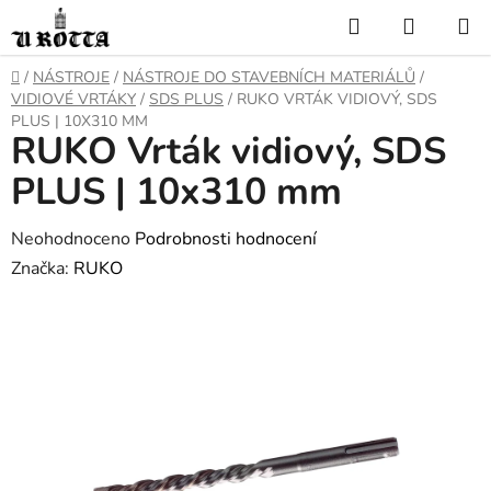
Přejít
Hledat
NÁKUP
na
KOŠÍK
obsah
DOMŮ
/
NÁSTROJE
/
NÁSTROJE DO STAVEBNÍCH MATERIÁLŮ
/
VIDIOVÉ VRTÁKY
/
SDS PLUS
/
RUKO VRTÁK VIDIOVÝ, SDS
PLUS | 10X310 MM
RUKO Vrták vidiový, SDS
PLUS | 10x310 mm
Průměrné
Neohodnoceno
Podrobnosti hodnocení
hodnocení
Značka:
RUKO
produktu
je
0,0
z
5
hvězdiček.