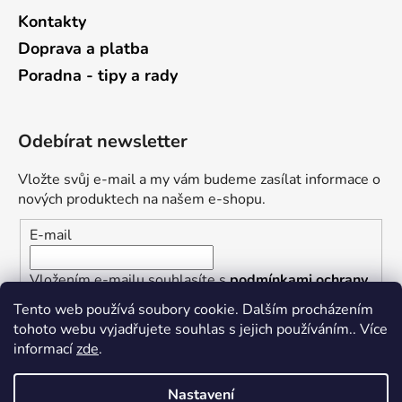
Kontakty
Doprava a platba
Poradna - tipy a rady
Odebírat newsletter
Vložte svůj e-mail a my vám budeme zasílat informace o
nových produktech na našem e-shopu.
E-mail
Vložením e-mailu souhlasíte s
podmínkami ochrany
osobních údajů
Tento web používá soubory cookie. Dalším procházením
tohoto webu vyjadřujete souhlas s jejich používáním.. Více
PŘIHLÁSIT SE
informací
zde
.
Nastavení