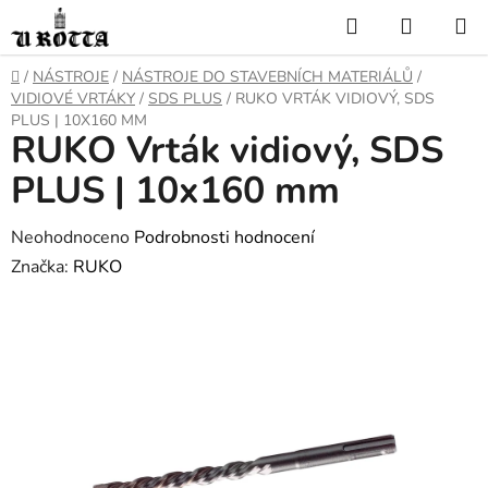
Přejít
Hledat
NÁKUP
na
KOŠÍK
obsah
DOMŮ
/
NÁSTROJE
/
NÁSTROJE DO STAVEBNÍCH MATERIÁLŮ
/
VIDIOVÉ VRTÁKY
/
SDS PLUS
/
RUKO VRTÁK VIDIOVÝ, SDS
PLUS | 10X160 MM
RUKO Vrták vidiový, SDS
PLUS | 10x160 mm
Průměrné
Neohodnoceno
Podrobnosti hodnocení
hodnocení
Značka:
RUKO
produktu
je
0,0
z
5
hvězdiček.