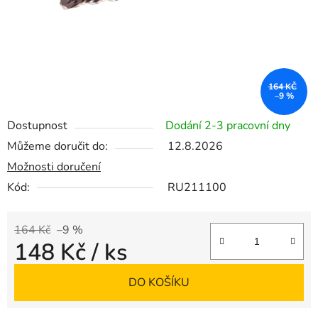
164 KČ
–9 %
Dostupnost
Dodání 2-3 pracovní dny
Můžeme doručit do:
12.8.2026
Možnosti doručení
Kód:
RU211100
164 Kč
–9 %
148 Kč
/ ks
Měrná cena:
DO KOŠÍKU