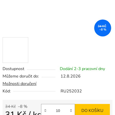
34 KČ
–8 %
Dostupnost
Dodání 2-3 pracovní dny
Můžeme doručit do:
12.8.2026
Možnosti doručení
Kód:
RU252032
34 Kč
–8 %
DO KOŠÍKU
31 Kč
/ ks