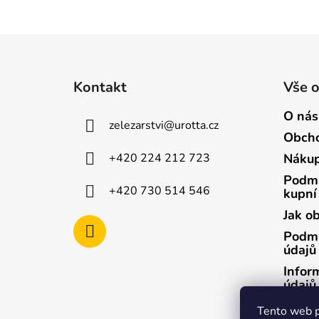
Z
á
Kontakt
Vše 
p
a
O nás
zelezarstvi
@
urotta.cz
t
Obcho
í
+420 224 212 723
Nákup
Podmí
+420 730 514 546
kupní
Jak o
Podmí
údajů
Infor
údajů
Infor
Tento web p