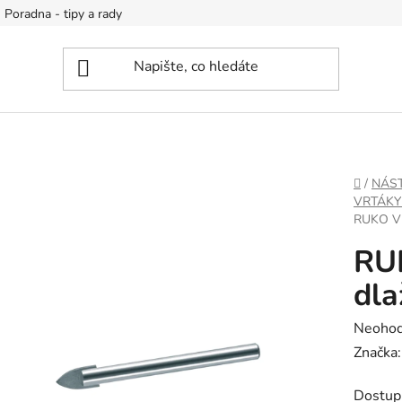
Poradna - tipy a rady
DOMŮ
/
NÁS
VRTÁKY
RUKO V
RUK
dla
Průměr
Neoho
hodnoc
Značka
produk
Dostup
je