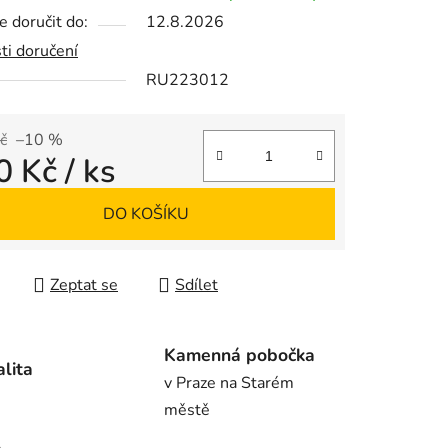
 doručit do:
12.8.2026
ti doručení
RU223012
ek.
č
–10 %
0 Kč
/ ks
 cena:
DO KOŠÍKU
Zeptat se
Sdílet
Kamenná pobočka
alita
v Praze na Starém
městě