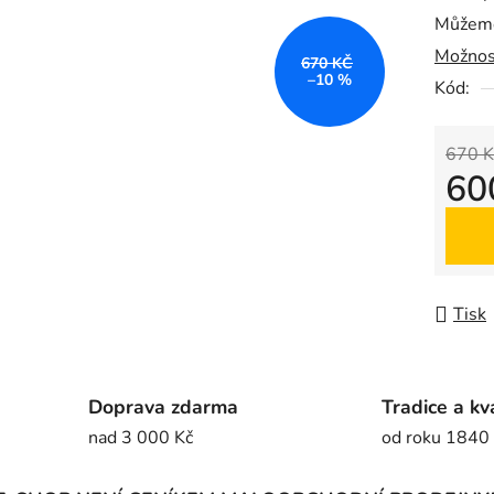
Můžeme
0,0
Možnos
z
670 KČ
–10 %
5
Kód:
hvězdič
670 K
60
Měrná
Tisk
Doprava zdarma
Tradice a kv
nad 3 000 Kč
od roku 1840