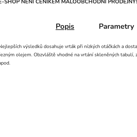
E-SHOP NENÍ CENÍKEM MALOOBCHODNÍ PRODEJNY
Popis
Parametry
Nejlepších výsledků dosahuje vrták při nízkých otáčkách a d
řezným olejem. Obzvláště vhodné na vrtání skleněných tabulí, zr
apod.