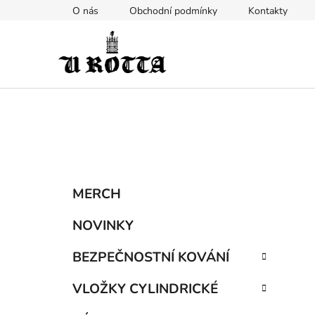
Přejít
O nás
Obchodní podmínky
Kontakty
na
obsah
P
K
Přeskočit
MERCH
a
kategorie
o
t
s
NOVINKY
e
t
g
BEZPEČNOSTNÍ KOVÁNÍ
r
o
a
r
VLOŽKY CYLINDRICKÉ
i
n
e