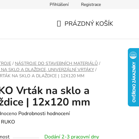
Přihlášení
Registrace
PRÁZDNÝ KOŠÍK
NÁKUPNÍ
KOŠÍK
TROJE
/
NÁSTROJE DO STAVEBNÍCH MATERIÁLŮ
/
 NA SKLO A DLAŽDICE, UNIVERZÁLNÍ VRTÁKY
/
RTÁK NA SKLO A DLAŽDICE | 12X120 MM
O Vrták na sklo a
ždice | 12x120 mm
né
dnoceno
Podrobnosti hodnocení
ení
:
RUKO
tu
nost
Dodání 2-3 pracovní dny