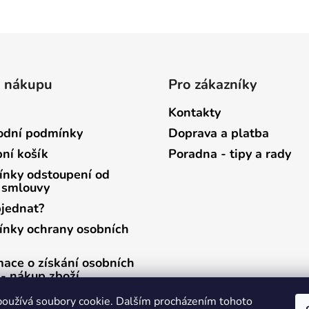
o nákupu
Pro zákazníky
Kontakty
dní podmínky
Doprava a platba
ní košík
Poradna - tipy a rady
nky odstoupení od
 smlouvy
bjednat?
nky ochrany osobních
mace o získání osobních
 - nákup zboží
mace o získání osobních
oužívá soubory cookie. Dalším procházením tohoto