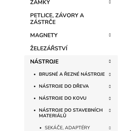
n
ZÁMKY
í
p
PETLICE, ZÁVORY A
a
ZÁSTRČE
n
MAGNETY
e
l
ŽELEZÁŘSTVÍ
NÁSTROJE
BRUSNÉ A ŘEZNÉ NÁSTROJE
NÁSTROJE DO DŘEVA
NÁSTROJE DO KOVU
NÁSTROJE DO STAVEBNÍCH
MATERIÁLŮ
SEKÁČE, ADAPTÉRY